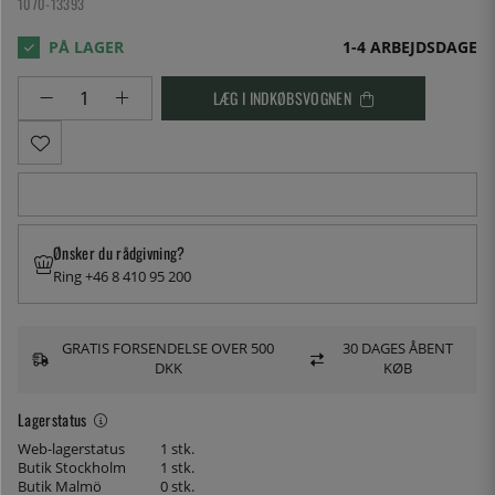
1070-13393
1-4 ARBEJDSDAGE
LÆG I INDKØBSVOGNEN
Ønsker du rådgivning?
Ring +46 8 410 95 200
GRATIS FORSENDELSE OVER 500
30 DAGES ÅBENT
DKK
KØB
Lagerstatus
Web-lagerstatus
1 stk.
Butik Stockholm
1 stk.
Butik Malmö
0 stk.