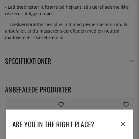
- Lad træbrætter lufttørre på højkant, så skærefladerne ikke
risikerer at ligge i blød.
- Træskærebrætter bør olies ind med jævne mellemrum. Vi
anbefaler, at du masserer skærefladen med en neutral
madolie eller skærebrætolie.
SPECIFIKATIONER
ANBEFALEDE PRODUKTER
ARE YOU IN THE RIGHT PLACE?