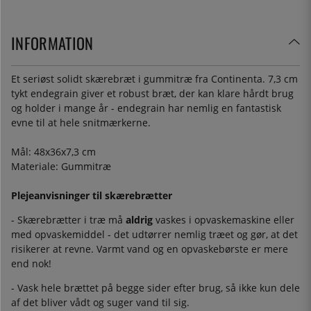
INFORMATION
Et seriøst solidt skærebræt i gummitræ fra Continenta. 7,3 cm
tykt endegrain giver et robust bræt, der kan klare hårdt brug
og holder i mange år - endegrain har nemlig en fantastisk
evne til at hele snitmærkerne.
Mål: 48x36x7,3 cm
Materiale: Gummitræ
Plejeanvisninger til skærebrætter
- Skærebrætter i træ må
aldrig
vaskes i opvaskemaskine eller
med opvaskemiddel - det udtørrer nemlig træet og gør, at det
risikerer at revne. Varmt vand og en opvaskebørste er mere
end nok!
- Vask hele brættet på begge sider efter brug, så ikke kun dele
af det bliver vådt og suger vand til sig.