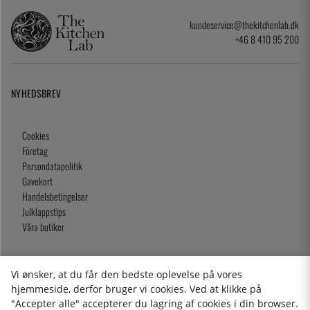
kundeservice@thekitchenlab.dk
+46 8 410 95 200
NYHEDSBREV
Cookies
Företag
Persondatapolitik
Gavekort
Handelsbetingelser
Julklappstips
Våra butiker
Vi ønsker, at du får den bedste oplevelse på vores
2026 KitchenLab AB
hjemmeside, derfor bruger vi cookies. Ved at klikke på
"Accepter alle" accepterer du lagring af cookies i din browser.