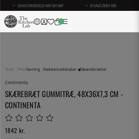
GRATIS FORSENDELSE OVER 500 DKK*
30 DAGES ÅBENT KØB
Start
Madlavning
Køkkenredskaber
Skærebrætter
Continenta
SKÆREBRÆT GUMMITRÆ, 48X36X7,3 CM -
CONTINENTA
1842
kr.