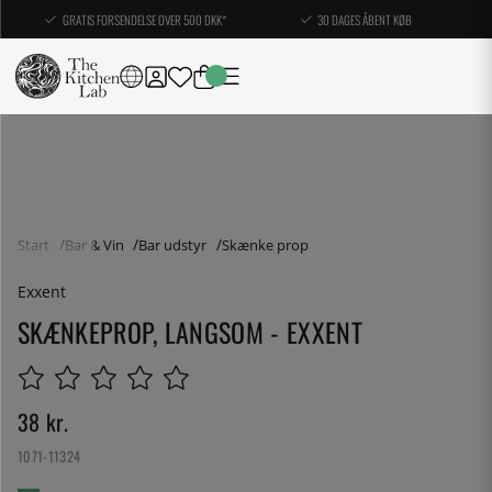
GRATIS FORSENDELSE OVER 500 DKK*
30 DAGES ÅBENT KØB
Start
Bar & Vin
Bar udstyr
Skænke prop
Exxent
SKÆNKEPROP, LANGSOM - EXXENT
38
kr.
1071-11324