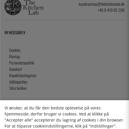
kundeservice@thekitchenlab.dk
+46 8 410 95 200
NYHEDSBREV
Cookies
Företag
Persondatapolitik
Gavekort
Handelsbetingelser
Julklappstips
Våra butiker
Vi ønsker, at du får den bedste oplevelse på vores
2026 KitchenLab AB
hjemmeside, derfor bruger vi cookies. Ved at klikke på
"Accepter alle" accepterer du lagring af cookies i din browser.
For at tilpasse cookieindstillingerne, klik på "Indstillinger".