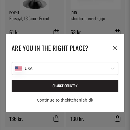
EXXENT
JOJO
Bonspyd, 13,5 cm - Exxent
Isboldform, enkel - Jojo
61 kr.
53 kr.
ARE YOU IN THE RIGHT PLACE?
USA
CHANGE COUNTRY
MONIN
BONZER
Continue to thekitchenlab.dk
Monin Falernum Syrup 70 cl
Heritage, fin barsi - Bonzer
136 kr.
130 kr.