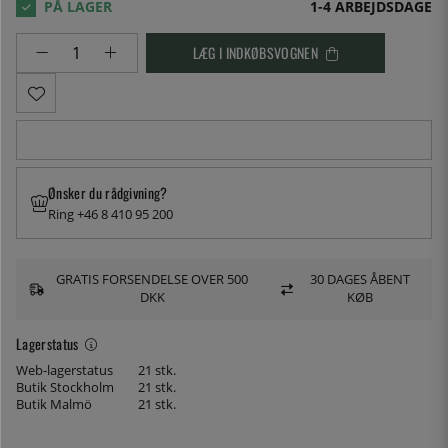
1-4 ARBEJDSDAGE
LÆG I INDKØBSVOGNEN
Ønsker du rådgivning?
Ring +46 8 410 95 200
GRATIS FORSENDELSE OVER 500
30 DAGES ÅBENT
DKK
KØB
Lagerstatus
Web-lagerstatus
21 stk.
Butik Stockholm
21 stk.
Butik Malmö
21 stk.