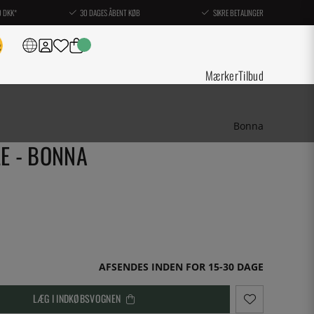
0 DKK*
30 DAGES ÅBENT KØB
SIKRE BETALINGER
Mærker
Tilbud
Bonna
LE - BONNA
AFSENDES INDEN FOR 15-30 DAGE
LÆG I INDKØBSVOGNEN