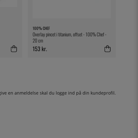
100% CHEF
Overlay pincet i titanium, offset - 100% Chef -
20 cm
153 kr.
give en anmeldelse skal du
logge ind
på din kundeprofil.