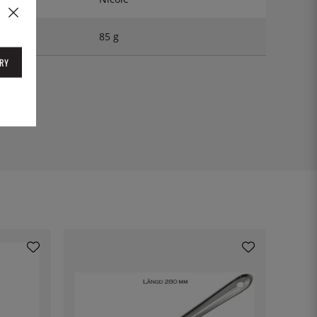
85 g
RY
8KS