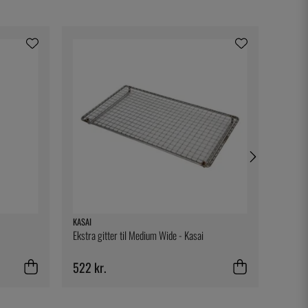
KASAI
GRAY K
Ekstra gitter til Medium Wide - Kasai
Gray Ku
522 kr.
338 k