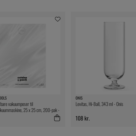
OOLS
ONIS
bare vakuumposer til
Levitas, Hi-Ball, 343 ml - Onis
uummaskine, 25 x 25 cm, 200-pak -
ools
108 kr.