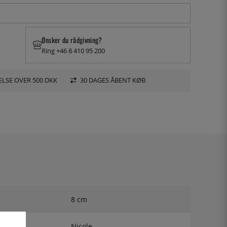
Ønsker du rådgivning?
Ring +46 8 410 95 200
LSE OVER 500 DKK
30 DAGES ÅBENT KØB
8 cm
Nicole