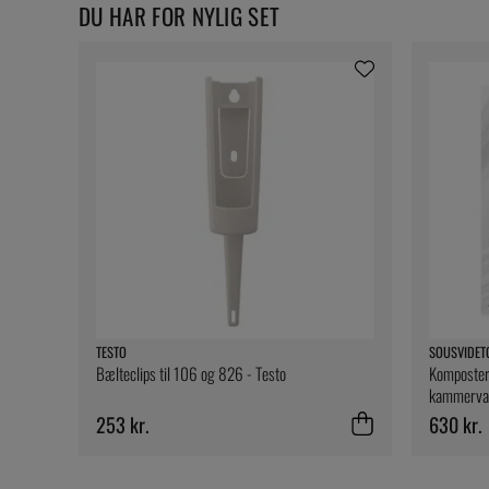
DU HAR FOR NYLIG SET
TESTO
SOUSVIDET
Bælteclips til 106 og 826 - Testo
Komposter
kammervak
SousVideT
253 kr.
630 kr.