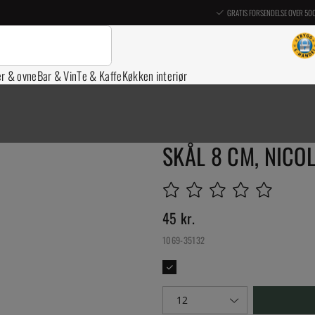
GRATIS FORSENDELSE OVER 50
er & ovne
Bar & Vin
Te & Kaffe
Køkken interiør
SKÅL 8 CM, NICO
45
kr.
1069-35132