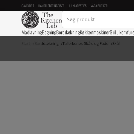
GAVEKORT
HANDELSBETINGELSER
JULKLAPPSTIPS
VÅRA BUTIKER
Madlavning
Bagning
Borddækning
Køkkenmaskiner
Grill, komfur
Start
Borddækning
Tallerkener, Skåle og Fade
Skål