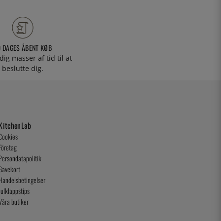
0 DAGES ÅBENT KØB
 dig masser af tid til at
beslutte dig.
KitchenLab
Cookies
Företag
Persondatapolitik
Gavekort
Handelsbetingelser
Julklappstips
Våra butiker