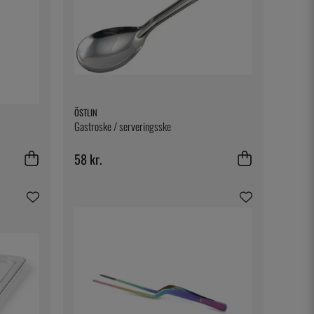
ÖSTLIN
Gastroske / serveringsske
58 kr.