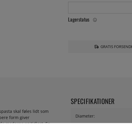
Lagerstatus
GRATIS FORSENDE
SPECIFIKATIONER
spasta skal føles lidt som
Diameter:
bere form giver
åde moderne og tidløst. En
Serie: