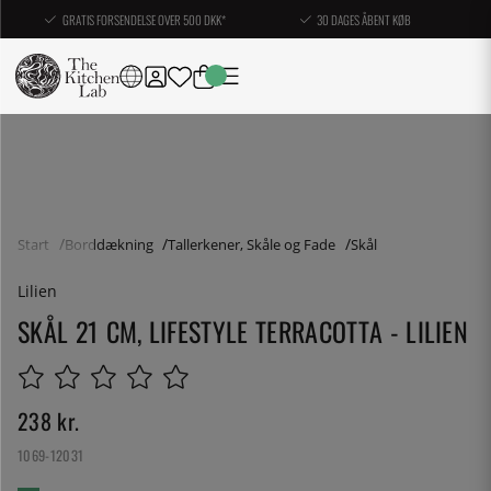
GRATIS FORSENDELSE OVER 500 DKK*
30 DAGES ÅBENT KØB
Start
Borddækning
Tallerkener, Skåle og Fade
Skål
Lilien
SKÅL 21 CM, LIFESTYLE TERRACOTTA - LILIEN
238
kr.
1069-12031