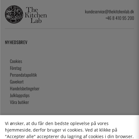
kundeservice@thekitchenlab.dk
+46 8 410 95 200
NYHEDSBREV
Cookies
Företag
Persondatapolitik
Gavekort
Handelsbetingelser
Julklappstips
Våra butiker
Vi ønsker, at du får den bedste oplevelse på vores
2026 KitchenLab AB
hjemmeside, derfor bruger vi cookies. Ved at klikke på
"Accepter alle" accepterer du lagring af cookies i din browser.