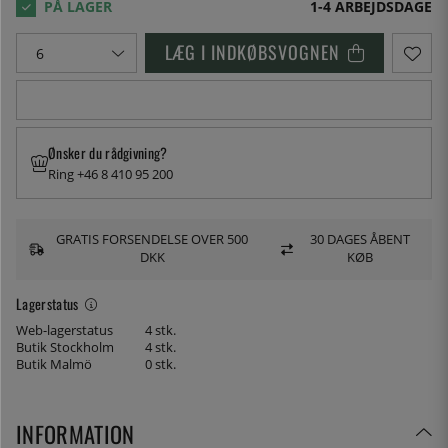
1-4 ARBEJDSDAGE
LÆG I INDKØBSVOGNEN
Ønsker du rådgivning?
Ring +46 8 410 95 200
GRATIS FORSENDELSE OVER 500
30 DAGES ÅBENT
DKK
KØB
Lagerstatus
Web-lagerstatus
4 stk.
Butik Stockholm
4 stk.
Butik Malmö
0 stk.
INFORMATION