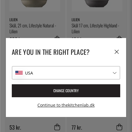
LILIEN
LILIEN
Skål, 21 cm, Lifestyle Natural -
Skål 17 cm, Lifestyle Highland -
Lilien
Lilien
230 kr.
184 kr.
ARE YOU IN THE RIGHT PLACE?
USA
CHANGE COUNTRY
Continue to thekitchenlab.dk
MARTELLATO
IN10SE
Dejskraber, 13cm - Martellato
Blomsterdrys, 15g - IN10SE
53 kr.
77 kr.