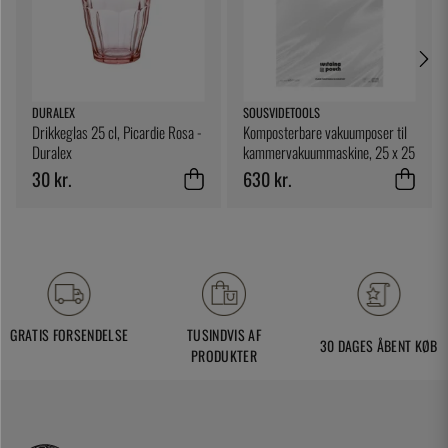
DURALEX
SOUSVIDETOOLS
Drikkeglas 25 cl, Picardie Rosa -
Komposterbare vakuumposer til
Duralex
kammervakuummaskine, 25 x 25
cm, 200-pak - SousVideTools
30 kr.
630 kr.
GRATIS FORSENDELSE
TUSINDVIS AF
30 DAGES ÅBENT KØB
PRODUKTER