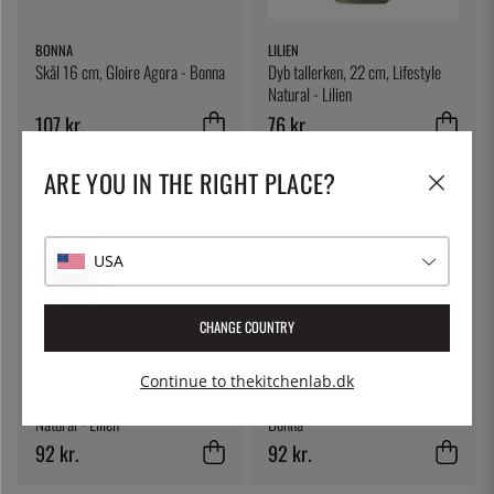
BONNA
LILIEN
Skål 16 cm, Gloire Agora - Bonna
Dyb tallerken, 22 cm, Lifestyle
Natural - Lilien
107 kr.
76 kr.
ARE YOU IN THE RIGHT PLACE?
USA
CHANGE COUNTRY
LILIEN
BONNA
Continue to thekitchenlab.dk
Flad tallerken, 26 cm, Lifestyle
Hygge Skål D14cm, Lunar -
Natural - Lilien
Bonna
92 kr.
92 kr.