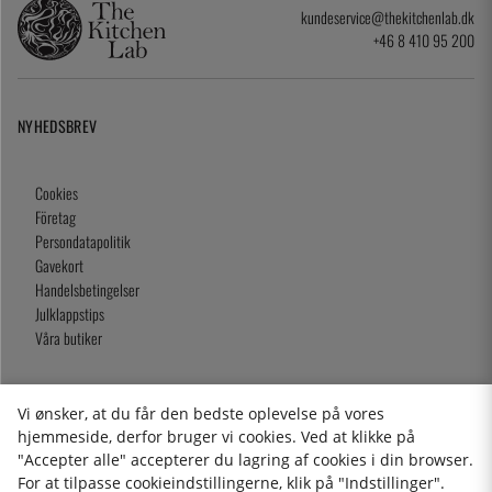
kundeservice@thekitchenlab.dk
+46 8 410 95 200
NYHEDSBREV
Cookies
Företag
Persondatapolitik
Gavekort
Handelsbetingelser
Julklappstips
Våra butiker
Vi ønsker, at du får den bedste oplevelse på vores
2026 KitchenLab AB
hjemmeside, derfor bruger vi cookies. Ved at klikke på
"Accepter alle" accepterer du lagring af cookies i din browser.
For at tilpasse cookieindstillingerne, klik på "Indstillinger".