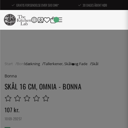
GRATIS FORSENDELSE OVER 500 DKK*
30 DAGES ÅBENT KØB
Start
Borddækning
Tallerkener, Skåle og Fade
Skål
Bonna
SKÅL 16 CM, OMNIA - BONNA
107
kr.
1069-29257