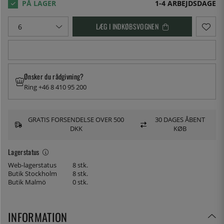
1-4 ARBEJDSDAGE
LÆG I INDKØBSVOGNEN
Ønsker du rådgivning?
Ring +46 8 410 95 200
GRATIS FORSENDELSE OVER 500
30 DAGES ÅBENT
DKK
KØB
Lagerstatus
Web-lagerstatus
8 stk.
Butik Stockholm
8 stk.
Butik Malmö
0 stk.
INFORMATION