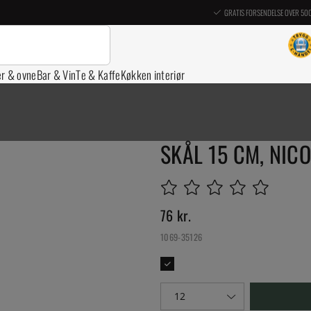
GRATIS FORSENDELSE OVER 50
er & ovne
Bar & Vin
Te & Kaffe
Køkken interiør
SKÅL 15 CM, NIC
76
kr.
1069-35126