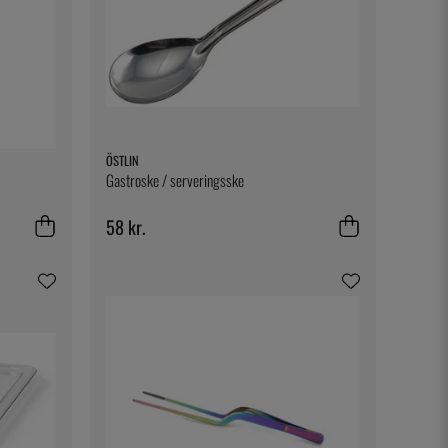
ÖSTLIN
Gastroske / serveringsske
58 kr.