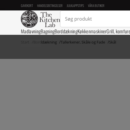
GAVEKORT
HANDELSBETINGELSER
JULKLAPPSTIPS
VÅRA BUTIKER
Madlavning
Bagning
Borddækning
Køkkenmaskiner
Grill, komfur
Start
Borddækning
Tallerkener, Skåle og Fade
Skål