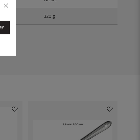
320 g
RY
15KS