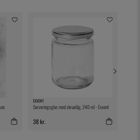
EXXENT
KASAI
son
Serveringsglas med skruelåg, 240 ml - Exxent
Bæretas
38 kr.
765 k