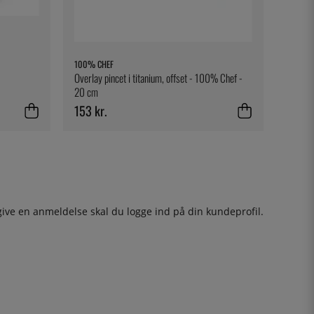
100% CHEF
Overlay pincet i titanium, offset - 100% Chef -
20 cm
153 kr.
give en anmeldelse skal du
logge ind
på din kundeprofil.