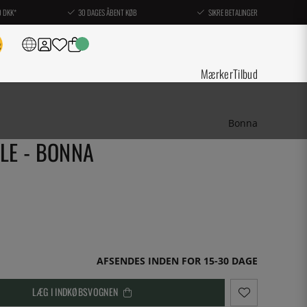
0 DKK*
30 DAGES ÅBENT KØB
SIKRE BETALINGER
Mærker
Tilbud
Bonna
OLE - BONNA
AFSENDES INDEN FOR 15-30 DAGE
LÆG I INDKØBSVOGNEN