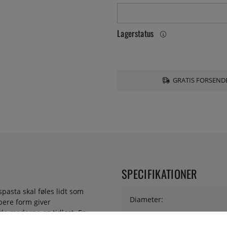
Lagerstatus
GRATIS FORSENDE
SPECIFIKATIONER
spasta skal føles lidt som
Diameter:
bere form giver
åde moderne og tidløst. En
Serie: