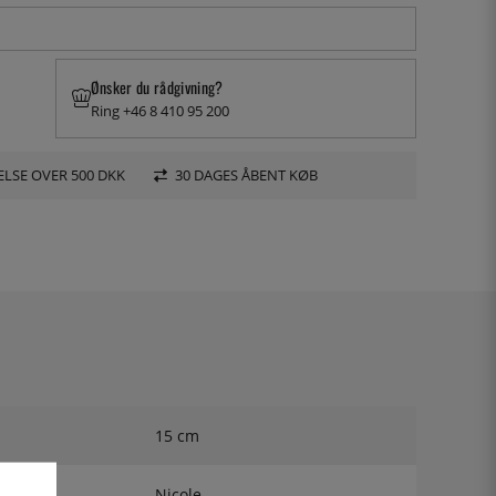
Ønsker du rådgivning?
Ring +46 8 410 95 200
LSE OVER 500 DKK
30 DAGES ÅBENT KØB
15 cm
Nicole