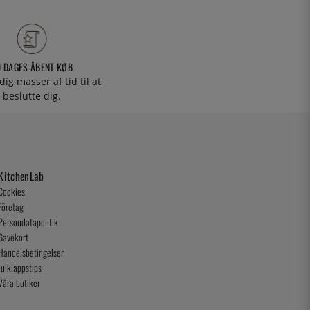
0 DAGES ÅBENT KØB
 dig masser af tid til at
beslutte dig.
KitchenLab
Cookies
Företag
Persondatapolitik
Gavekort
Handelsbetingelser
Julklappstips
Våra butiker