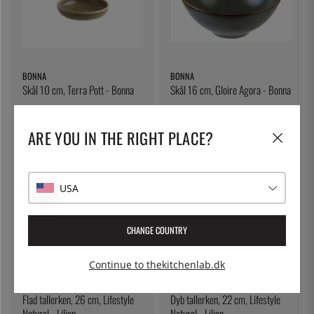
BONNA
BONNA
Skål 10 cm, Terra Pott - Bonna
Skål 16 cm, Gloire Agora - Bonna
53 kr.
107 kr.
ARE YOU IN THE RIGHT PLACE?
USA
CHANGE COUNTRY
Continue to thekitchenlab.dk
LILIEN
LILIEN
Flad tallerken, 26 cm, Lifestyle
Dyb tallerken, 22 cm, Lifestyle
Natural - Lilien
Natural - Lilien