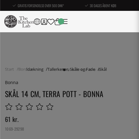
GRATIS FORSENDELSE OVER 500 DKK*
30 DAGES ÅBENT KØB
Start
Borddækning
Tallerkener, Skåle og Fade
Skål
Bonna
SKÅL 14 CM, TERRA POTT - BONNA
61
kr.
1069-29298