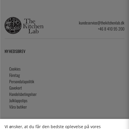
kundeservice@thekitchenlab.dk
+46 8 410 95 200
NYHEDSBREV
Cookies
Företag
Persondatapolitik
Gavekort
Handelsbetingelser
Julklappstips
Våra butiker
Vi ønsker, at du får den bedste oplevelse på vores