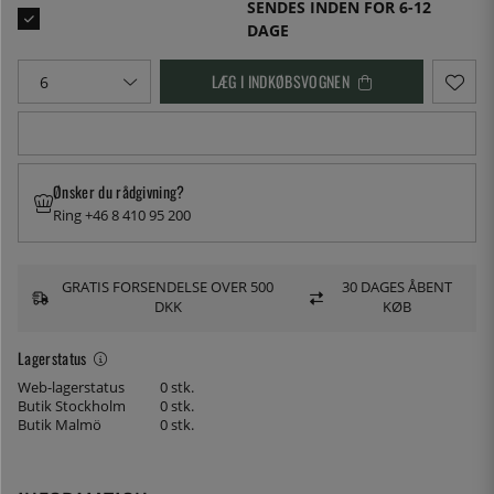
SENDES INDEN FOR 6-12
DAGE
LÆG I INDKØBSVOGNEN
Ønsker du rådgivning?
Ring +46 8 410 95 200
GRATIS FORSENDELSE OVER 500
30 DAGES ÅBENT
DKK
KØB
Lagerstatus
Web-lagerstatus
0 stk.
Butik Stockholm
0 stk.
Butik Malmö
0 stk.