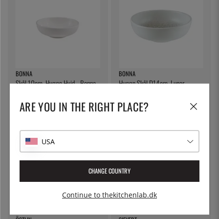
BONNA
BONNA
Skål 10cm, Hygge Hvid - Bonna
Hygge Skål D14cm, Lunar -
Bonna
ARE YOU IN THE RIGHT PLACE?
38 kr.
92 kr.
USA
CHANGE COUNTRY
Continue to thekitchenlab.dk