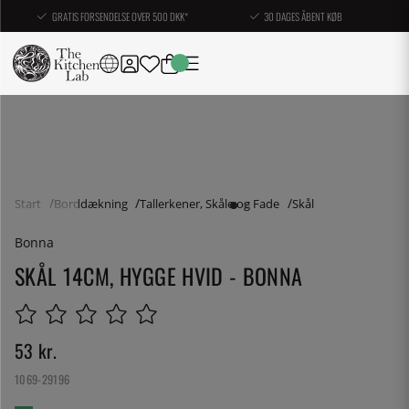
GRATIS FORSENDELSE OVER 500 DKK*
30 DAGES ÅBENT KØB
Start
Borddækning
Tallerkener, Skåle og Fade
Skål
Bonna
SKÅL 14CM, HYGGE HVID - BONNA
53
kr.
1069-29196