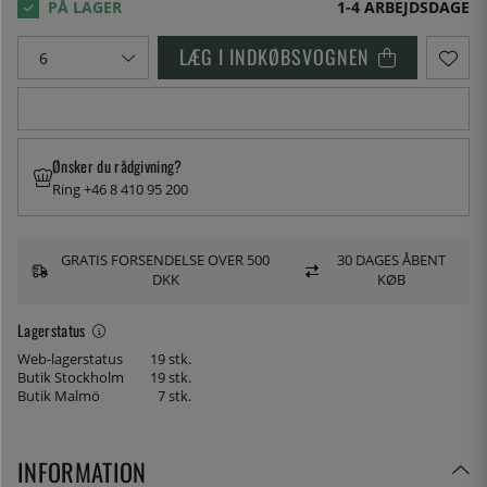
1-4 ARBEJDSDAGE
LÆG I INDKØBSVOGNEN
Ønsker du rådgivning?
Ring +46 8 410 95 200
GRATIS FORSENDELSE OVER 500
30 DAGES ÅBENT
DKK
KØB
Lagerstatus
Web-lagerstatus
19 stk.
Butik Stockholm
19 stk.
Butik Malmö
7 stk.
INFORMATION