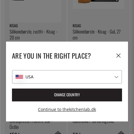
KISAG
KISAG
Silikonebørste, rustfri - Kisag -
Silikonebørste - Kisag - Gul, 27
20 cm
cm
145 kr.
115 kr.
ARE YOU IN THE RIGHT PLACE?
USA
CHANGE COUNTRY
Continue to thekitchenlab.dk
ÖSTLIN
ÖSTLIN
Citruspresse i rustfrit stål -
Gastroske / serveringsske
Östlin