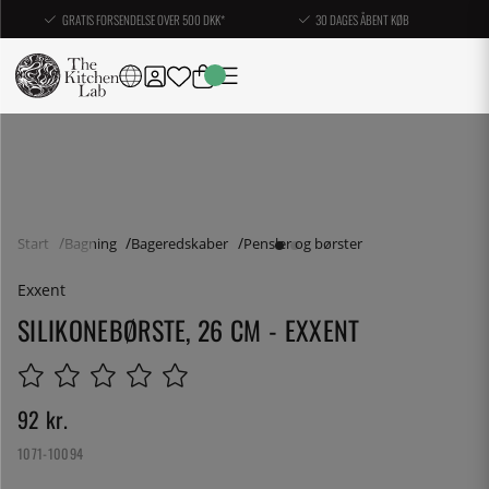
GRATIS FORSENDELSE OVER 500 DKK*
30 DAGES ÅBENT KØB
Start
Bagning
Bageredskaber
Pensler og børster
Exxent
SILIKONEBØRSTE, 26 CM - EXXENT
92
kr.
1071-10094