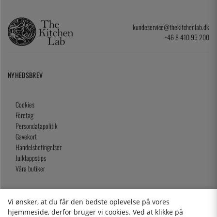
kundeservice@thekitchenlab.dk
+46 8 410 95 200
NYHEDSBREV
Cookies
Företag
Persondatapolitik
Gavekort
Handelsbetingelser
Julklappstips
Våra butiker
Vi ønsker, at du får den bedste oplevelse på vores
2026 KitchenLab AB
hjemmeside, derfor bruger vi cookies. Ved at klikke på