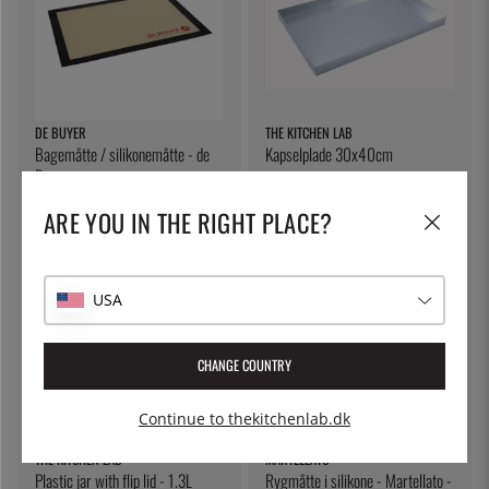
DE BUYER
THE KITCHEN LAB
Bagemåtte / silikonemåtte - de
Kapselplade 30x40cm
Buyer
253 kr.
254 kr.
ARE YOU IN THE RIGHT PLACE?
USA
CHANGE COUNTRY
Continue to thekitchenlab.dk
THE KITCHEN LAB
MARTELLATO
Plastic jar with flip lid - 1.3L
Rygmåtte i silikone - Martellato -