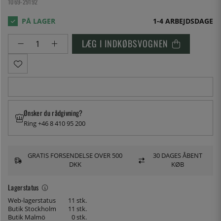
1069-29192
1-4 ARBEJDSDAGE
LÆG I INDKØBSVOGNEN
Ønsker du rådgivning?
Ring +46 8 410 95 200
GRATIS FORSENDELSE OVER 500
30 DAGES ÅBENT
DKK
KØB
Lagerstatus
Web-lagerstatus
11 stk.
Butik Stockholm
11 stk.
Butik Malmö
0 stk.