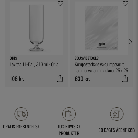
ONIS
SOUSVIDETOOLS
Levitas, Hi-Ball, 343 ml - Onis
Komposterbare vakuumposer til
kammervakuummaskine, 25 x 25
cm, 200-pak - SousVideTools
108 kr.
630 kr.
GRATIS FORSENDELSE
TUSINDVIS AF
30 DAGES ÅBENT KØB
PRODUKTER