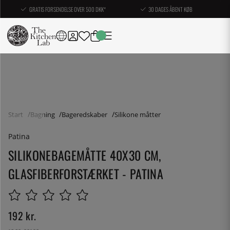
GRATIS FORSENDELSE OVER 500 DKK*
30 DAGES ÅBENT KØB
Start
Bagning
Bageredskaber
Silikone måtter
Patina
SILIKONEBAGEMÅTTE 40X30 CM,
GLASFIBERFORSTÆRKET - PATINA
192
kr.