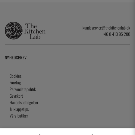
kundeservice@thekitchenlab.dk
+46 8 410 95 200
NYHEDSBREV
Cookies
Företag
Persondatapolitik
Gavekort
Handelsbetingelser
Julklappstips
Våra butiker