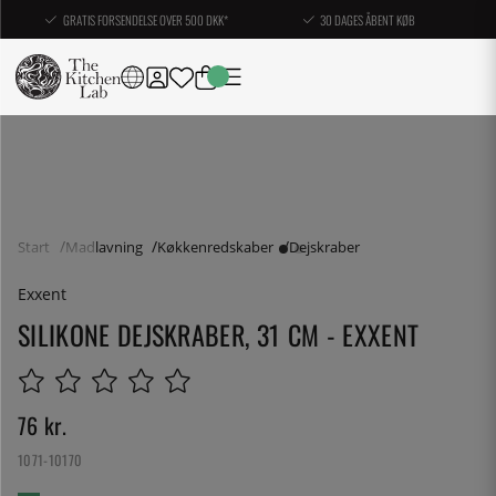
GRATIS FORSENDELSE OVER 500 DKK*
30 DAGES ÅBENT KØB
Start
Madlavning
Køkkenredskaber
Dejskraber
Exxent
SILIKONE DEJSKRABER, 31 CM - EXXENT
76
kr.
1071-10170