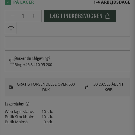
1-4 ARBEJDSDAGE
LÆG I INDKØBSVOGNEN
Ønsker du rådgivning?
Ring +46 8 410 95 200
GRATIS FORSENDELSE OVER 500
30 DAGES ÅBENT
DKK
KØB
Lagerstatus
Web-lagerstatus
10 stk.
Butik Stockholm
10 stk.
Butik Malmö
0 stk.