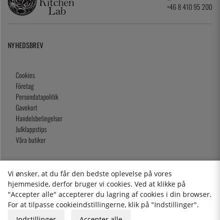
+46 8 410 95 200
NYHEDSBREV
Cookies
Företag
Persondatapolitik
Gavekort
Handelsbetingelser
Julklappstips
Våra butiker
Vi ønsker, at du får den bedste oplevelse på vores
2026 KitchenLab AB
hjemmeside, derfor bruger vi cookies. Ved at klikke på
"Accepter alle" accepterer du lagring af cookies i din browser.
For at tilpasse cookieindstillingerne, klik på "Indstillinger".
Indstillinger
Accepter alle