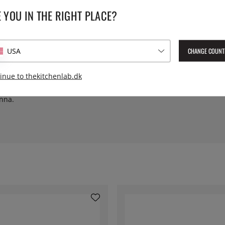
en bevæger sig et sted mellem
 YOU IN THE RIGHT PLACE?
e sølvbånd giver præcis den
Vægt:
erarbejdet. Dette er porcelæn
 linnedservietter.
Leverings artikelnummer:
SLE
CHANGE COUNT
USA
til professionel service med
EAN:
8697700159019
restaurationsporcelæn.
inue to thekitchenlab.dk
vkant, opvaskemaskine, hvilket
med, på trods af sit elegante
onna.