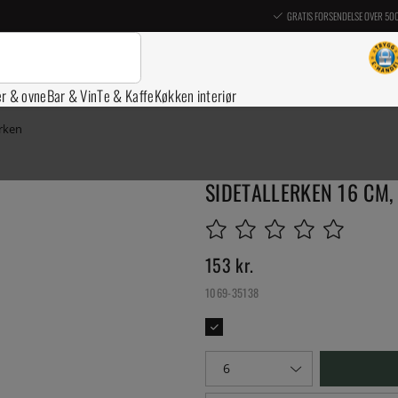
GRATIS FORSENDELSE OVER 50
er & ovne
Bar & Vin
Te & Kaffe
Køkken interiør
erken
SIDETALLERKEN 16 CM,
153
kr.
1069-35138