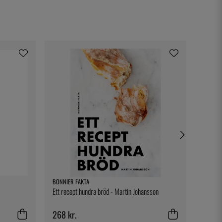
BONNIER FAKTA
KASAI
Ett recept hundra bröd - Martin Johansson
Bæretas
268 kr.
765 k