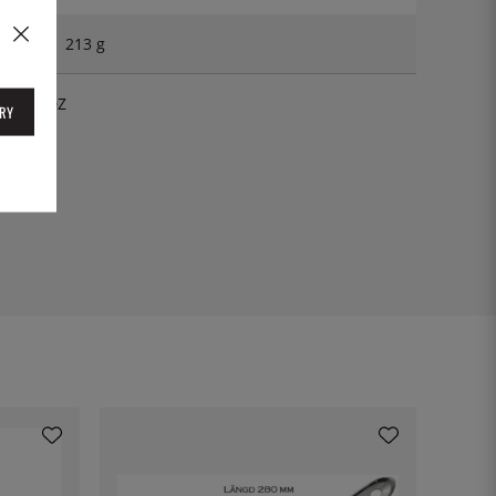
213 g
NEA16DZ
RY