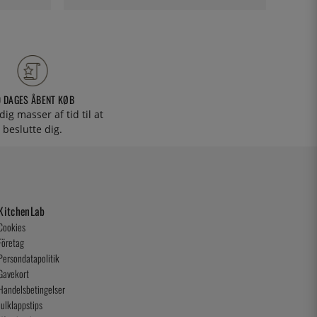
0 DAGES ÅBENT KØB
 dig masser af tid til at
beslutte dig.
KitchenLab
Cookies
Företag
Persondatapolitik
Gavekort
Handelsbetingelser
Julklappstips