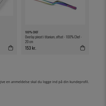
100% CHEF
Overlay pincet i titanium, offset - 100% Chef -
20 cm
153 kr.
give en anmeldelse skal du
logge ind
på din kundeprofil.