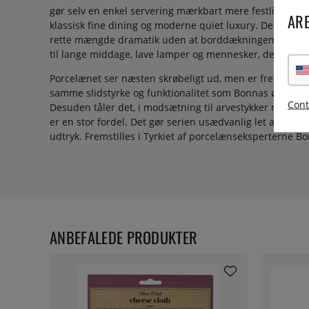
gør selv en enkel servering mærkbart mere festlig. Seri
ARE
klassisk fine dining og moderne quiet luxury. Det small
rette mængde dramatik uden at borddækningen føles ov
til lange middage, lave lamper og mennesker, der bruger
Porcelænet ser næsten skrøbeligt ud, men er fremstillet 
samme slidstyrke og funktionalitet som Bonnas øvrige 
Cont
Desuden tåler det, i modsætning til arvestykker med søl
er en stor fordel. Det gør serien usædvanlig let at leve 
udtryk. Fremstilles i Tyrkiet af porcelænseksperterne B
ANBEFALEDE PRODUKTER