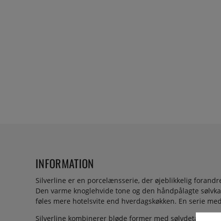
INFORMATION
Silverline er en porcelænsserie, der øjeblikkelig foran
Den varme knoglehvide tone og den håndpålagte sølvkant
føles mere hotelsvite end hverdagskøkken. En serie med
Silverline kombinerer bløde former med sølvdetaljer, de