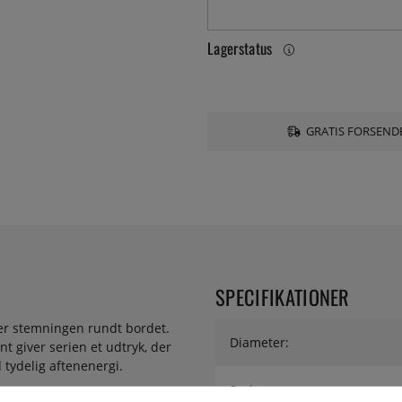
Lagerstatus
GRATIS FORSENDE
SPECIFIKATIONER
drer stemningen rundt bordet.
Diameter:
 giver serien et udtryk, der
 tydelig aftenenergi.
Serie:
r fanger lyset på en måde, der