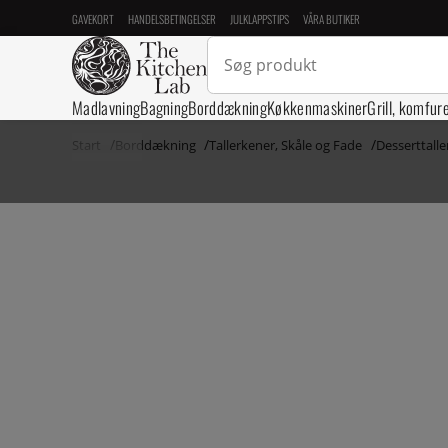
GAVEKORT
HANDELSBETINGELSER
JULKLAPPSTIPS
VÅRA BUTIKER
Madlavning
Bagning
Borddækning
Køkkenmaskiner
Grill, komfur
Start
Borddækning
Tallerkener, Skåle og Fade
Desserttall