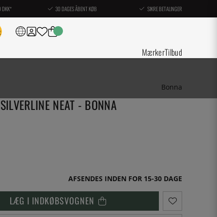
0 DKK*
30 DAGES ÅBENT KØB
SIKRE BETALINGER
Mærker
Tilbud
Bonna
 SILVERLINE NEAT - BONNA
AFSENDES INDEN FOR 15-30 DAGE
LÆG I INDKØBSVOGNEN