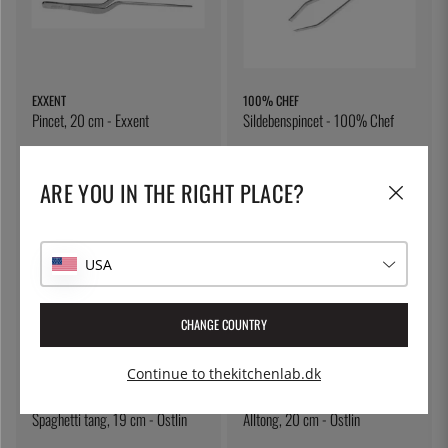
EXXENT
100% CHEF
Pincet, 20 cm - Exxent
Sildebenspincet - 100% Chef
107 kr.
53 kr.
ARE YOU IN THE RIGHT PLACE?
USA
CHANGE COUNTRY
Continue to thekitchenlab.dk
ÖSTLIN
ÖSTLIN
Spaghetti tang, 19 cm - Östlin
Alltong, 20 cm - Östlin