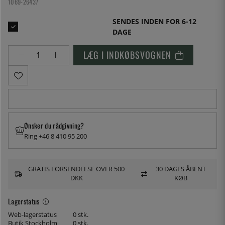
1069-26437
SENDES INDEN FOR 6-12
DAGE
LÆG I INDKØBSVOGNEN
Ønsker du rådgivning?
Ring +46 8 410 95 200
GRATIS FORSENDELSE OVER 500
30 DAGES ÅBENT
DKK
KØB
Lagerstatus
Web-lagerstatus
0 stk.
Butik Stockholm
0 stk.