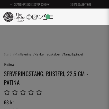
GRATIS FORSENDELSE OVER 500 DKK*
30 DAGES ÅBENT KØB
Start
Madlavning
Køkkenredskaber
Tang & pincet
Patina
SERVERINGSTANG, RUSTFRI, 22,5 CM -
PATINA
68
kr.