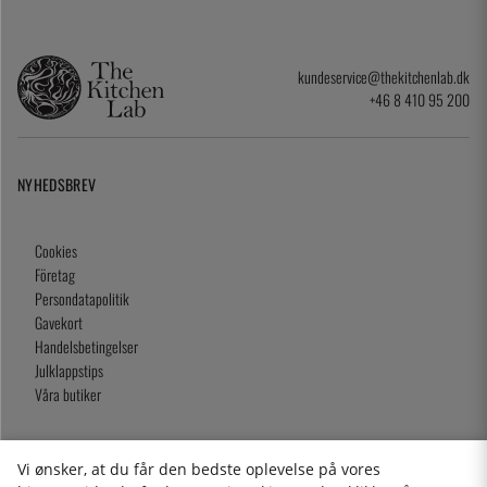
kundeservice@thekitchenlab.dk
+46 8 410 95 200
NYHEDSBREV
Cookies
Företag
Persondatapolitik
Gavekort
Handelsbetingelser
Julklappstips
Våra butiker
Vi ønsker, at du får den bedste oplevelse på vores