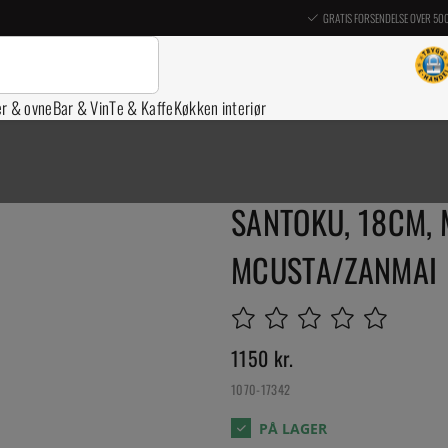
GRATIS FORSENDELSE OVER 50
er & ovne
Bar & Vin
Te & Kaffe
Køkken interiør
SANTOKU, 18CM,
MCUSTA/ZANMAI
1150
kr.
1070-17342