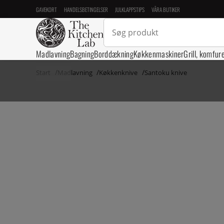
GAVEKORT
HANDELSBETINGELSER
JULKLAPPSTIPS
VÅRA BUTIKER
Madlavning
Bagning
Borddækning
Køkkenmaskiner
Grill, komfur
Start
Madlavning
Køkkenknive
Santoku knive