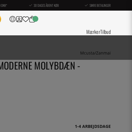
0 DKK*
30 DAGES ÅBENT KØB
SIKRE BETALINGER
Mærker
Tilbud
Mcusta/Zanmai
 MODERNE MOLYBDÆN -
1-4 ARBEJDSDAGE