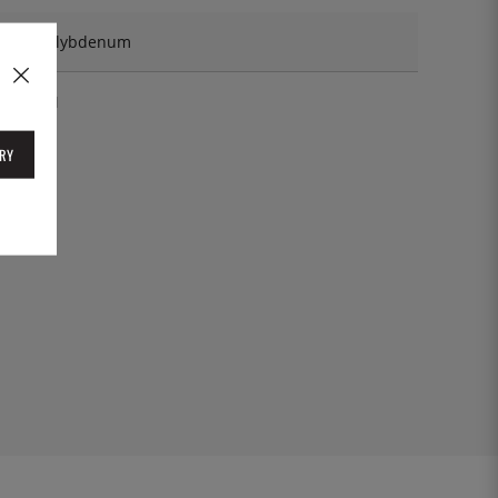
ern Molybdenum
-6003M
RY