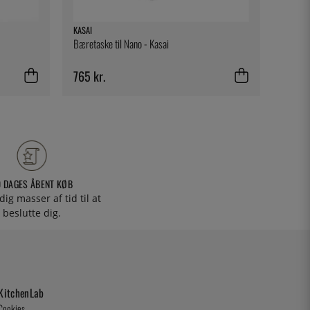
KASAI
KASAI
Bæretaske til Nano - Kasai
Ekstra 
765 kr.
522 k
0 DAGES ÅBENT KØB
 dig masser af tid til at
beslutte dig.
KitchenLab
Cookies