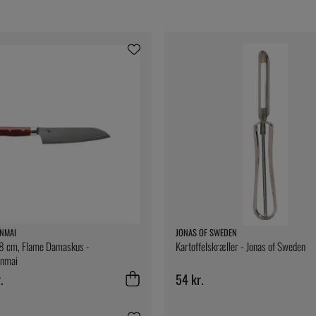
NMAI
JONAS OF SWEDEN
18 cm, Flame Damaskus -
Kartoffelskræller - Jonas of Sweden
nmai
.
54 kr.