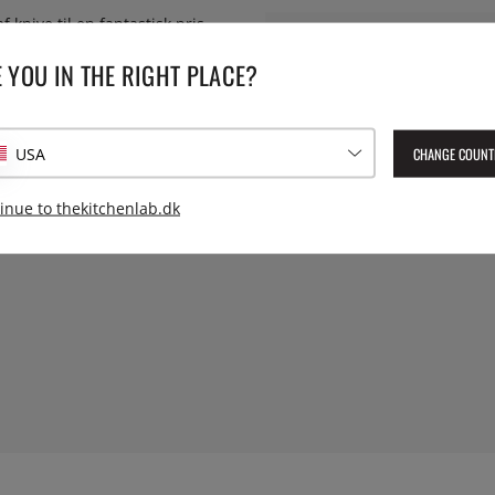
knive til en fantastisk pris.
Serie:
Mod
 hvilket betyder en ideel
 YOU IN THE RIGHT PLACE?
Leverings artikelnummer:
HBB
onomisk design, der giver et
EAN:
4964496970031
CHANGE COUNT
USA
inue to thekitchenlab.dk