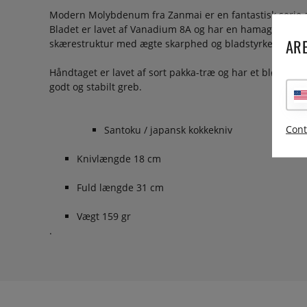
Modern Molybdenum fra Zanmai er en fantastisk serie af 
Bladet er lavet af Vanadium 8A og har en hamaguri-form,
ARE
skærestruktur med ægte skarphed og bladstyrke.
Håndtaget er lavet af sort pakka-træ og har et blødt erg
godt og stabilt greb.
Cont
Santoku / japansk kokkekniv
Knivlængde 18 cm
Fuld længde 31 cm
Vægt 159 gr
.