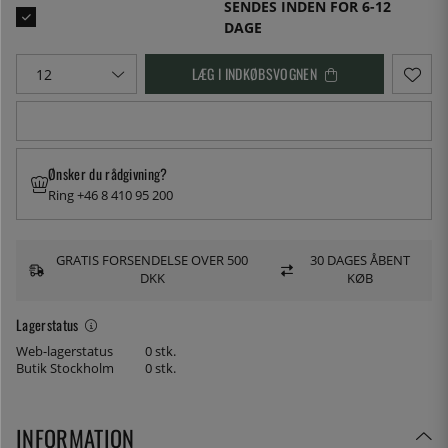
SENDES INDEN FOR 6-12
DAGE
LÆG I INDKØBSVOGNEN
Ønsker du rådgivning?
Ring +46 8 410 95 200
GRATIS FORSENDELSE OVER 500
30 DAGES ÅBENT
DKK
KØB
Lagerstatus
Web-lagerstatus
0 stk.
Butik Stockholm
0 stk.
INFORMATION