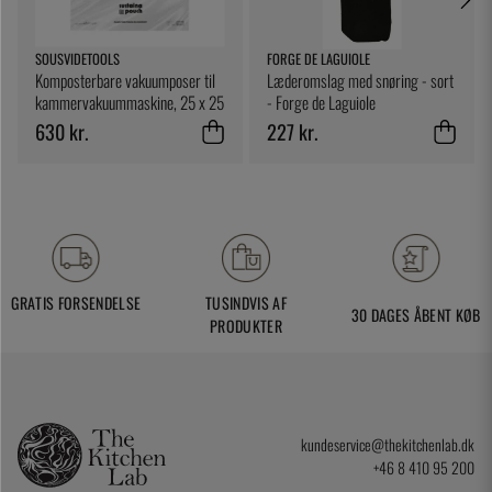
SOUSVIDETOOLS
FORGE DE LAGUIOLE
Komposterbare vakuumposer til
Læderomslag med snøring - sort
kammervakuummaskine, 25 x 25
- Forge de Laguiole
cm, 200-pak - SousVideTools
630 kr.
227 kr.
GRATIS FORSENDELSE
TUSINDVIS AF
30 DAGES ÅBENT KØB
PRODUKTER
kundeservice@thekitchenlab.dk
+46 8 410 95 200