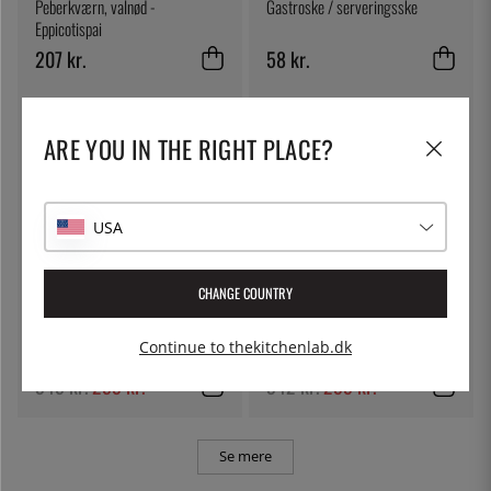
Peberkværn, valnød -
Gastroske / serveringsske
Eppicotispai
207 kr.
58 kr.
25
%
13
%
ARE YOU IN THE RIGHT PLACE?
USA
CHANGE COUNTRY
PEUGEOT
NORDIC WARE
Saltmølle, 10 cm, Bistro, Hvid -
Ovnbakke, aluminium, nonstick
Continue to thekitchenlab.dk
Peugeot
rist - Nordicware
345 kr.
259 kr.
342 kr.
299 kr.
Se mere