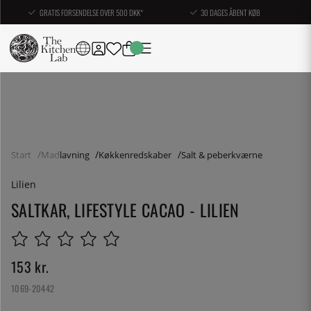
GRATIS FORSENDELSE OVER 500 DKK*
30 DAGES ÅBENT KØB
Start
Madlavning
Køkkenredskaber
Salt & peberkværne
Lilien
SALTKAR, LIFESTYLE CACAO - LILIEN
153
kr.
1069-20442