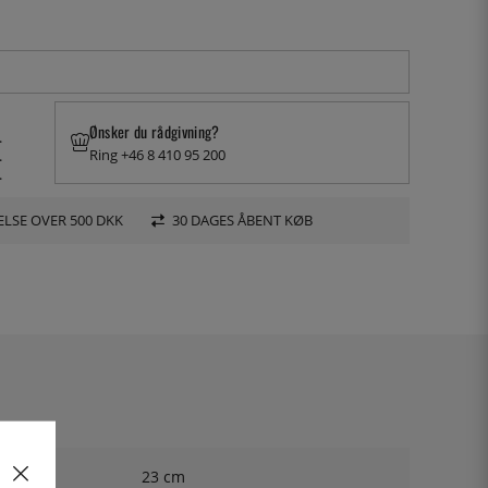
Ønsker du rådgivning?
.
Ring +46 8 410 95 200
.
.
LSE OVER 500 DKK
30 DAGES ÅBENT KØB
23 cm