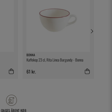
BONNA
ONIS
Kaffekop 23 cl, Rita Linea Burgundy - Bonna
Levitas
61 kr.
108 k
0 DAGES ÅBENT KØB