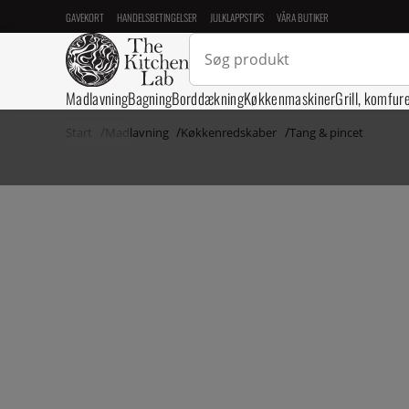
GAVEKORT
HANDELSBETINGELSER
JULKLAPPSTIPS
VÅRA BUTIKER
Madlavning
Bagning
Borddækning
Køkkenmaskiner
Grill, komfur
Start
Madlavning
Køkkenredskaber
Tang & pincet