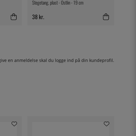
Stegetang, plast - Östlin - 19 cm
38 kr.
give en anmeldelse skal du
logge ind
på din kundeprofil.