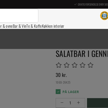
GRATIS FORSENDELSE OVER 50
er & ovne
Bar & Vin
Te & Kaffe
Køkken interiør
SALATBAR I GENN
30
kr.
1069-26425