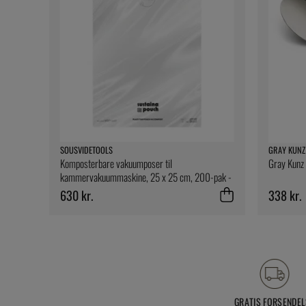
SOUSVIDETOOLS
GRAY KUNZ
Komposterbare vakuumposer til
Gray Kunz 
kammervakuummaskine, 25 x 25 cm, 200-pak -
SousVideTools
630 kr.
338 kr.
GRATIS FORSENDEL