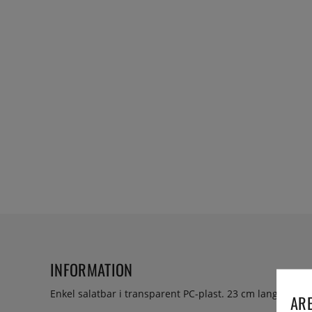
INFORMATION
Enkel salatbar i transparent PC-plast. 23 cm lang.
ARE