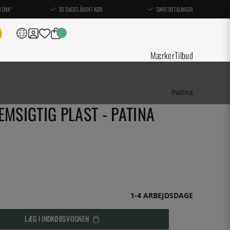
0 DKK*
30 DAGES ÅBENT KØB
SIKRE BETALINGER
Mærker
Tilbud
Patina
EMSIGTIG PLAST - PATINA
1-4 ARBEJDSDAGE
LÆG I INDKØBSVOGNEN