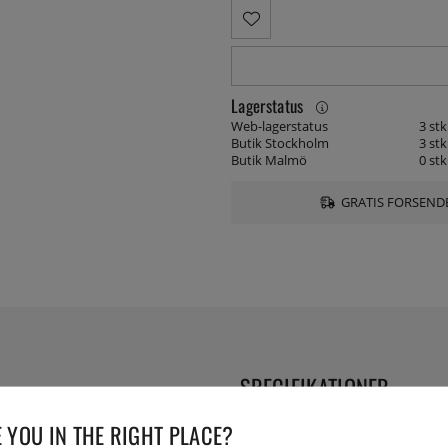
Lagerstatus
Web-lagerstatus
3 stk
Butik Stockholm
3 stk
Butik Malmö
0 stk
GRATIS FORSENDE
SPECIFIKATIONER
 YOU IN THE RIGHT PLACE?
Længde: