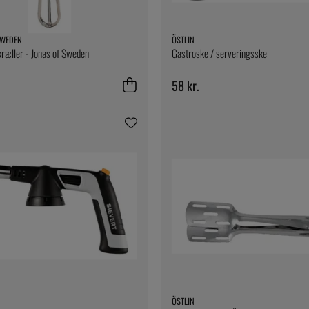
SWEDEN
ÖSTLIN
kræller - Jonas of Sweden
Gastroske / serveringsske
58 kr.
ÖSTLIN