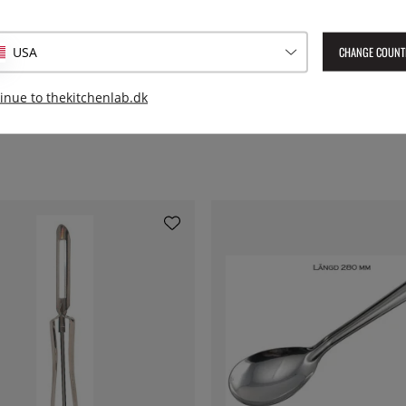
Leverings artikelnummer:
P-0
CHANGE COUNT
USA
EAN:
7350014055330
inue to thekitchenlab.dk