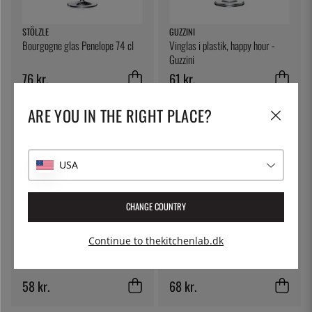
STÖLZLE
GUZZINI
Bourgogne glas Penelope 74 cl
Vinglas i plastik, happy hour -
Guzzini
76 kr.
61 kr.
ARE YOU IN THE RIGHT PLACE?
USA
CHANGE COUNTRY
ÖSTLIN
STÖLZLE
Continue to thekitchenlab.dk
Gastroske / serveringsske
Champagneglas Penelope 17 cl
58 kr.
68 kr.