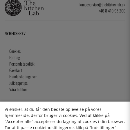
kundeservice@thekitchenlab.dk
+46 8 410 95 200
NYHEDSBREV
Cookies
Företag
Persondatapolitik
Gavekort
Handelsbetingelser
Julklappstips
Våra butiker
Vi ønsker, at du får den bedste oplevelse på vores
2026 KitchenLab AB
hjemmeside, derfor bruger vi cookies. Ved at klikke på
"Accepter alle" accepterer du lagring af cookies i din browser.
For at tilpasse cookieindstillingerne, klik på "Indstillinger".