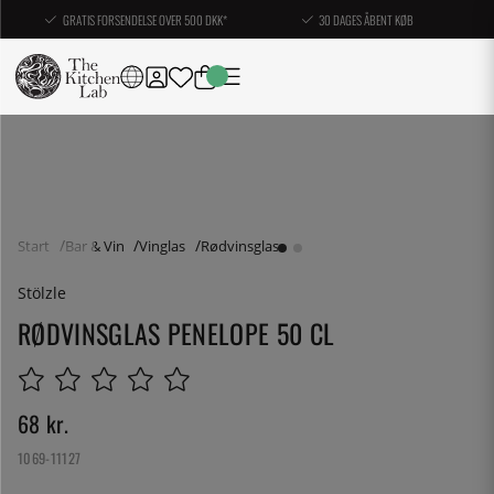
GRATIS FORSENDELSE OVER 500 DKK*
30 DAGES ÅBENT KØB
Start
Bar & Vin
Vinglas
Rødvinsglas
Stölzle
RØDVINSGLAS PENELOPE 50 CL
68
kr.
1069-11127