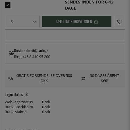
SENDES INDEN FOR 6-12
DAGE
LÆG I INDKØBSVOGNEN
Ønsker du rådgivning?
Ring +46 8 410 95 200
GRATIS FORSENDELSE OVER 500
30 DAGES ÅBENT
DKK
KØB
Lagerstatus
Web-lagerstatus
0 stk.
Butik Stockholm
0 stk.
Butik Malmö
0 stk.