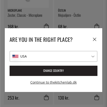
MICROPLANE
ÖSTLIN
Zester, Classic - Microplane
Mejseljern - Östlin
168 kr.
68 kr.
ARE YOU IN THE RIGHT PLACE?
USA
CHANGE COUNTRY
FUNKTION
EXXENT
Continue to thekitchenlab.dk
Betræk, enkelt - Funktion
Hvidløgspresse - Exxent
253 kr.
130 kr.