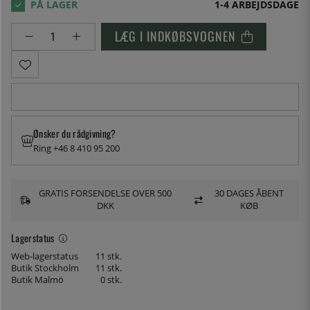
1-4 ARBEJDSDAGE
LÆG I INDKØBSVOGNEN
Ønsker du rådgivning?
Ring +46 8 410 95 200
GRATIS FORSENDELSE OVER 500
30 DAGES ÅBENT
DKK
KØB
Lagerstatus
Web-lagerstatus
11 stk.
Butik Stockholm
11 stk.
Butik Malmö
0 stk.