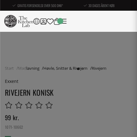
GRATIS FORSENDELSE OVER 500 DKK*
30 DAGES ÅBENT KØB
Start
Madlavning
Høvle, Snitter & Rivejern
Rivejern
Exxent
RIVEJERN KONISK
99
kr.
1071-10662