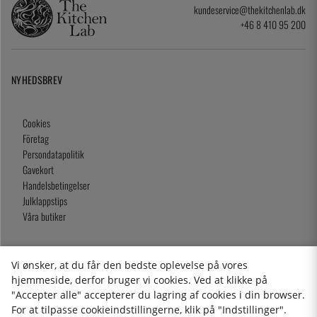
kundeservice@thekitchenlab.dk
+46 8 410 95 200
NYHEDSBREV
Cookies
Företag
Persondatapolitik
Gavekort
Handelsbetingelser
Julklappstips
Våra butiker
Vi ønsker, at du får den bedste oplevelse på vores
2026 KitchenLab AB
hjemmeside, derfor bruger vi cookies. Ved at klikke på
"Accepter alle" accepterer du lagring af cookies i din browser.
For at tilpasse cookieindstillingerne, klik på "Indstillinger".