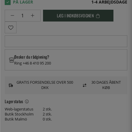
1-4 ARBEJDSDAGE
LÆG I INDKØBSVOGNEN
Ønsker du rådgivning?
Ring +46 8 410 95 200
GRATIS FORSENDELSE OVER 500
30 DAGES ÅBENT
DKK
KØB
Lagerstatus
Web-lagerstatus
2 stk.
Butik Stockholm
2 stk.
Butik Malmö
0 stk.