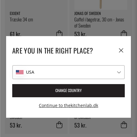
EXXENT
JONAS OF SWEDEN
Træske 34 cm
Gaffel i bøgetræ, 30 cm - Jonas
of Sweden
61 kr.
53 kr.
ARE YOU IN THE RIGHT PLACE?
USA
CHANGE COUNTRY
JONAS OF SWEDEN
JONAS OF SWEDEN
Continue to thekitchenlab.dk
Spatel i træ, 28 cm - Jonas of
Slev af bøgetræ, 35 cm - Jonas
Sweden
of Sweden
53 kr.
53 kr.