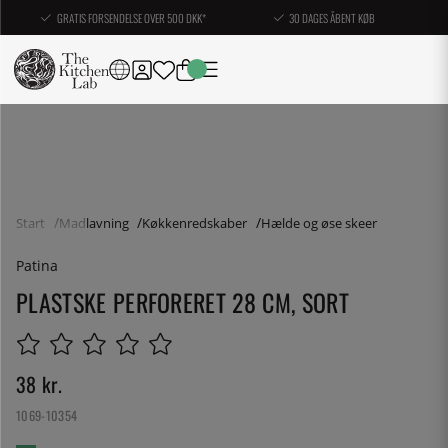
GRATIS FORSENDELSE OVER 500 DKK*
30 DAGES ÅBENT KØB
Start
Madlavning
Køkkenredskaber
Hælde og øse skeer
Patina
PLASTSKE PERFORERET 28 CM, SORT
38
kr.
1069-10354