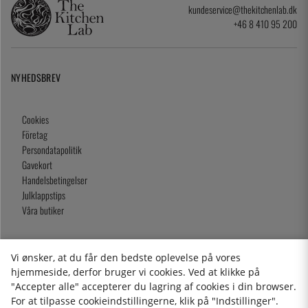
kundeservice@thekitchenlab.dk
+46 8 410 95 200
NYHEDSBREV
Cookies
Företag
Persondatapolitik
Gavekort
Handelsbetingelser
Julklappstips
Våra butiker
Vi ønsker, at du får den bedste oplevelse på vores
2026 KitchenLab AB
hjemmeside, derfor bruger vi cookies. Ved at klikke på
"Accepter alle" accepterer du lagring af cookies i din browser.
For at tilpasse cookieindstillingerne, klik på "Indstillinger".