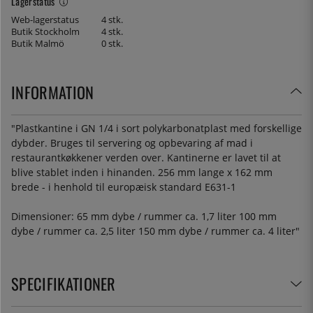
Lagerstatus
Web-lagerstatus
4 stk.
Butik Stockholm
4 stk.
Butik Malmö
0 stk.
INFORMATION
"Plastkantine i GN 1/4 i sort polykarbonatplast med forskellige
dybder. Bruges til servering og opbevaring af mad i
restaurantkøkkener verden over. Kantinerne er lavet til at
blive stablet inden i hinanden. 256 mm lange x 162 mm
brede - i henhold til europæisk standard E631-1
Dimensioner:
65 mm dybe / rummer ca. 1,7 liter 100 mm
dybe / rummer ca. 2,5 liter 150 mm dybe / rummer ca. 4 liter"
SPECIFIKATIONER