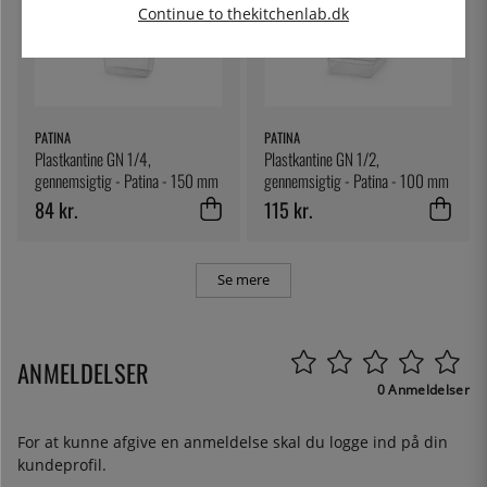
Continue to thekitchenlab.dk
PATINA
PATINA
Plastkantine GN 1/4,
Plastkantine GN 1/2,
gennemsigtig - Patina - 150 mm
gennemsigtig - Patina - 100 mm
84 kr.
115 kr.
Se mere
ANMELDELSER
0 Anmeldelser
For at kunne afgive en anmeldelse skal du
logge ind
på din
kundeprofil.