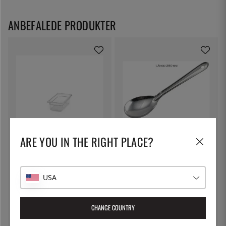
ANBEFALEDE PRODUKTER
ARE YOU IN THE RIGHT PLACE?
PATINA
ÖSTLIN
Plastkantine GN 1/3 transparent
Gastroske / serveringsske
- Patina - 100 mm
84 kr.
58 kr.
USA
CHANGE COUNTRY