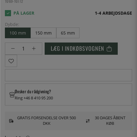
1069-10772
1-4 ARBEJDSDAGE
Dybde:
100 mm
150 mm
65 mm
LÆG I INDKØBSVOGNEN
Ønsker du rådgivning?
Ring +46 8 410 95 200
GRATIS FORSENDELSE OVER 500
30 DAGES ÅBENT
DKK
KØB