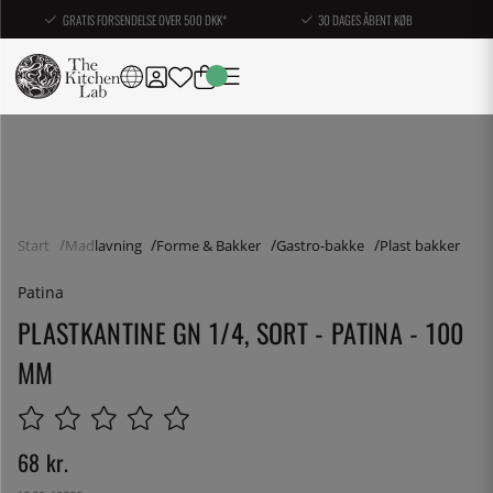
GRATIS FORSENDELSE OVER 500 DKK*
30 DAGES ÅBENT KØB
Start
Madlavning
Forme & Bakker
Gastro-bakke
Plast bakker
Patina
PLASTKANTINE GN 1/4, SORT - PATINA - 100
MM
68
kr.