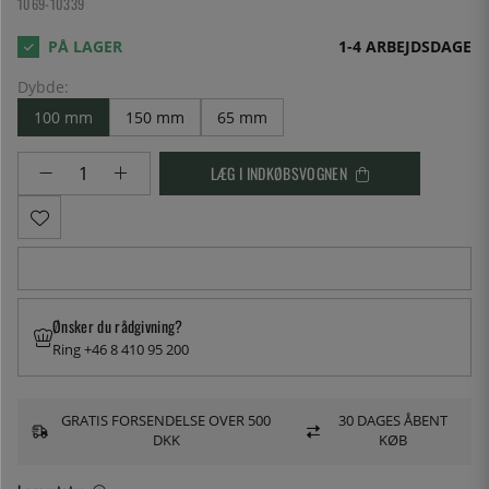
1069-10339
1-4 ARBEJDSDAGE
Dybde:
100 mm
150 mm
65 mm
LÆG I INDKØBSVOGNEN
Ønsker du rådgivning?
Ring +46 8 410 95 200
GRATIS FORSENDELSE OVER 500
30 DAGES ÅBENT
DKK
KØB