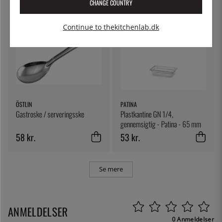
CHANGE COUNTRY
Continue to thekitchenlab.dk
ÖSTLIN
PATINA
Gastroske / serveringsske
Plastkantine GN 1/4,
gennemsigtig - Patina - 65 mm
58 kr.
53 kr.
Se mere
ANMELDELSER
0 Anmeldelser