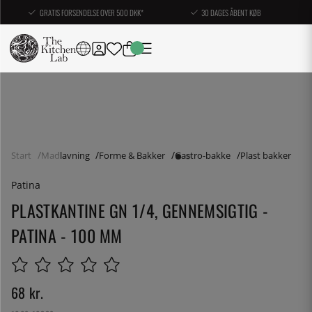
GRATIS FORSENDELSE OVER 500 DKK*
30 DAGES ÅBENT KØB
Start
Madlavning
Forme & Bakker
Gastro-bakke
Plast bakker
Patina
PLASTKANTINE GN 1/4, GENNEMSIGTIG -
PATINA - 100 MM
68
kr.