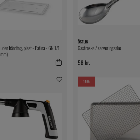
ÖSTLIN
 uden håndtag, plast - Patina - GN 1/1
Gastroske / serveringsske
 mm)
58 kr.
13
%