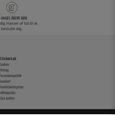
0 DAGES ÅBENT KØB
 dig masser af tid til at
beslutte dig.
KitchenLab
Cookies
Företag
Persondatapolitik
Gavekort
Handelsbetingelser
Julklappstips
Våra butiker