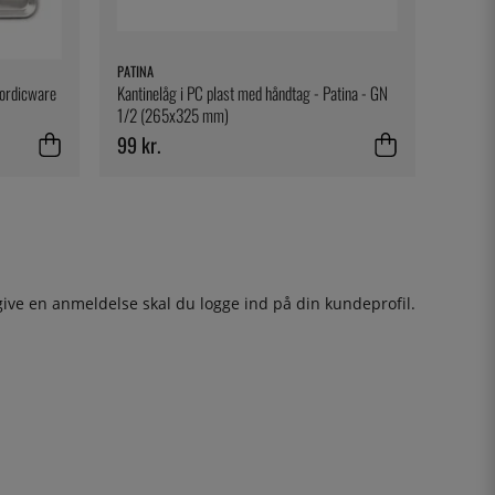
PATINA
Nordicware
Kantinelåg i PC plast med håndtag - Patina - GN
1/2 (265x325 mm)
99 kr.
give en anmeldelse skal du
logge ind
på din kundeprofil.