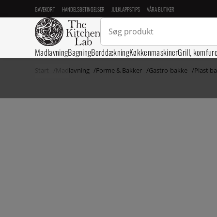
GAVEKORT
HANDELSBETINGELSER
JULKLAPPSTIPS
VÅRA BUTIKER
Madlavning
Bagning
Borddækning
Køkkenmaskiner
Grill, komfur
Start
Madlavning
Forme & Bakker
Gastro-bakke
Plast b