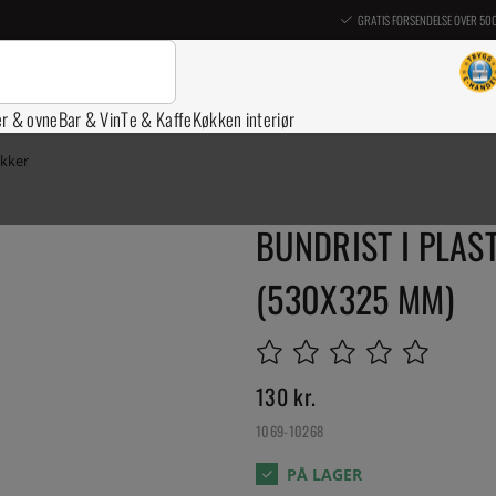
GRATIS FORSENDELSE OVER 50
er & ovne
Bar & Vin
Te & Kaffe
Køkken interiør
akker
BUNDRIST I PLAST
(530X325 MM)
130
kr.
1069-10268