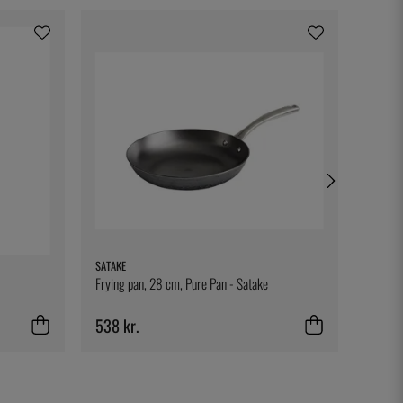
SATAKE
TESTO
Frying pan, 28 cm, Pure Pan - Satake
Bæltecl
538 kr.
253 k