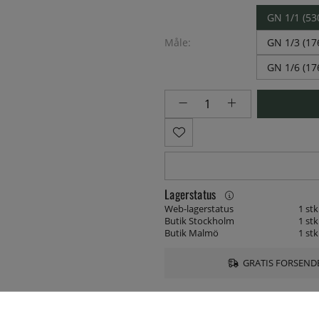
GN 1/1 (5
Måle:
GN 1/3 (1
GN 1/6 (1
Lagerstatus
Web-lagerstatus
1 stk
Butik Stockholm
1 stk
Butik Malmö
1 stk
GRATIS FORSENDE