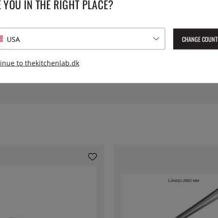
 YOU IN THE RIGHT PLACE?
CHANGE COUNT
USA
inue to thekitchenlab.dk
til alle størrelser.