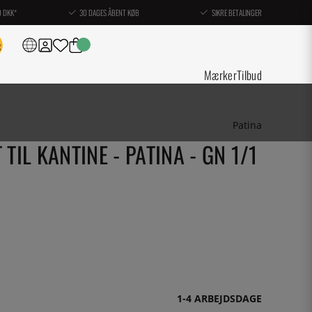
0 DKK*
30 DAGES ÅBENT KØB
SIKRE BETALINGER
Mærker
Tilbud
Patina
 TIL KANTINE - PATINA - GN 1/1
1-4 ARBEJDSDAGE