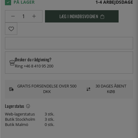
1-4 ARBEJDSDAGE
LÆG I INDKØBSVOGNEN
Ønsker du rådgivning?
Ring +46 8 410 95 200
GRATIS FORSENDELSE OVER 500
30 DAGES ÅBENT
DKK
KØB
Lagerstatus
Web-lagerstatus
3 stk.
Butik Stockholm
3 stk.
Butik Malmö
0 stk.