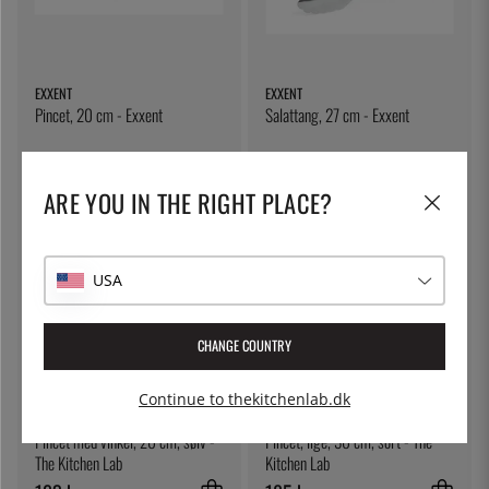
EXXENT
EXXENT
Pincet, 20 cm - Exxent
Salattang, 27 cm - Exxent
107 kr.
138 kr.
ARE YOU IN THE RIGHT PLACE?
USA
CHANGE COUNTRY
Continue to thekitchenlab.dk
THE KITCHEN LAB
THE KITCHEN LAB
Pincet med vinkel, 20 cm, sølv -
Pincet, lige, 30 cm, sort - The
The Kitchen Lab
Kitchen Lab