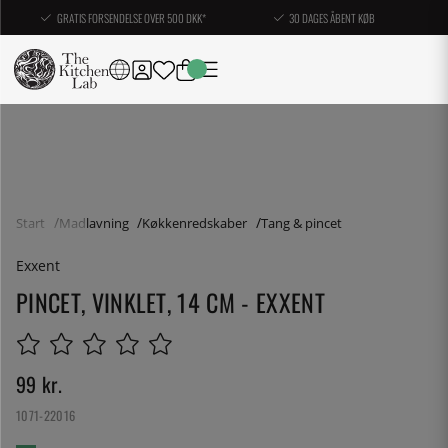
GRATIS FORSENDELSE OVER 500 DKK*
30 DAGES ÅBENT KØB
Start
Madlavning
Køkkenredskaber
Tang & pincet
Exxent
PINCET, VINKLET, 14 CM - EXXENT
99
kr.
1071-22016