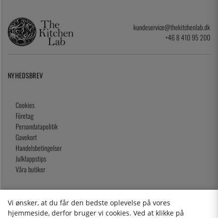
kundeservice@thekitchenlab.dk
+46 8 410 95 200
NYHEDSBREV
Cookies
Företag
Persondatapolitik
Gavekort
Handelsbetingelser
Julklappstips
Våra butiker
Vi ønsker, at du får den bedste oplevelse på vores
2026 KitchenLab AB
hjemmeside, derfor bruger vi cookies. Ved at klikke på