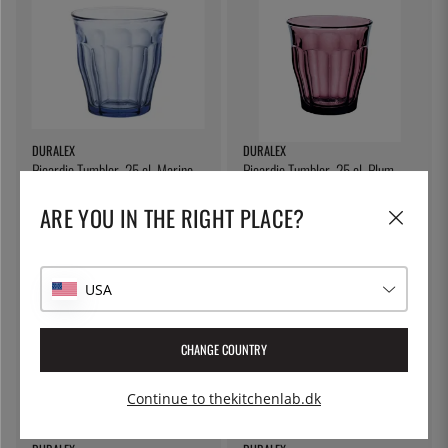
DURALEX
DURALEX
Picardie Tumbler, 25 cl, Marine -
Picardie Tumbler, 25 cl, Plum -
Duralex
Duralex
ARE YOU IN THE RIGHT PLACE?
30 kr.
30 kr.
USA
CHANGE COUNTRY
Continue to thekitchenlab.dk