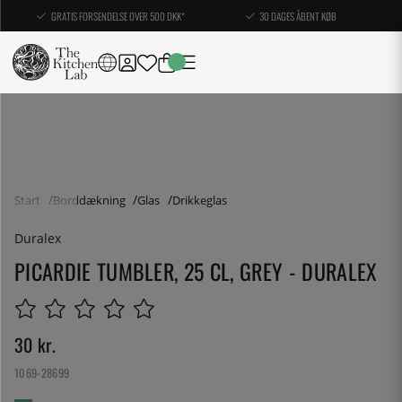
GRATIS FORSENDELSE OVER 500 DKK*
30 DAGES ÅBENT KØB
Start
Borddækning
Glas
Drikkeglas
Duralex
PICARDIE TUMBLER, 25 CL, GREY - DURALEX
30
kr.
1069-28699