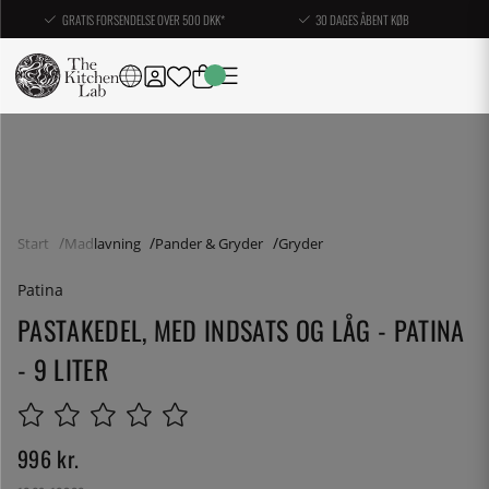
GRATIS FORSENDELSE OVER 500 DKK*
30 DAGES ÅBENT KØB
Start
Madlavning
Pander & Gryder
Gryder
Patina
PASTAKEDEL, MED INDSATS OG LÅG - PATINA
- 9 LITER
996
kr.