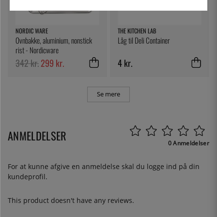
NORDIC WARE
THE KITCHEN LAB
Ovnbakke, aluminium, nonstick
Låg til Deli Container
rist - Nordicware
342 kr.
299 kr.
4 kr.
Se mere
ANMELDELSER
0 Anmeldelser
For at kunne afgive en anmeldelse skal du
logge ind
på din
kundeprofil.
This product doesn't have any reviews.