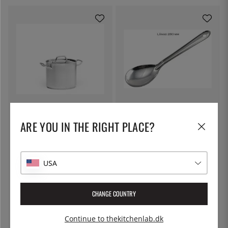
PATINA
ÖSTLIN
Høj kedel i rustfrit stål, med låg -
Gastroske / serveringsske
ARE YOU IN THE RIGHT PLACE?
Patina - 9 liter
684 kr.
58 kr.
USA
13
%
CHANGE COUNTRY
Continue to thekitchenlab.dk