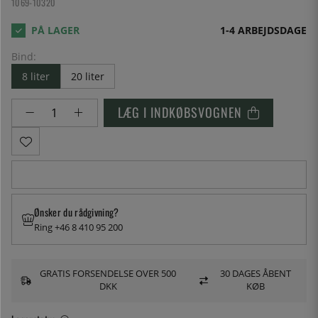
1069-10320
1-4 ARBEJDSDAGE
Bind:
8 liter
20 liter
LÆG I INDKØBSVOGNEN
Ønsker du rådgivning?
Ring +46 8 410 95 200
GRATIS FORSENDELSE OVER 500
30 DAGES ÅBENT
DKK
KØB