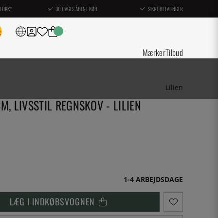
0 DKK*
30 DAGES ÅBENT KØB
SIKRE BETALINGER
Mærker
Tilbud
Lilien
M, LIVSSTIL REGNSKOV - LILIEN
1-4 ARBEJDSDAGE
LÆG I INDKØBSVOGNEN