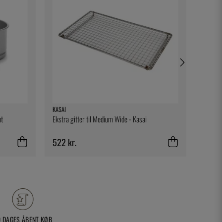
KASAI
NORDIC
nt
Ekstra gitter til Medium Wide - Kasai
Natura
522 kr.
150 k
0 DAGES ÅBENT KØB