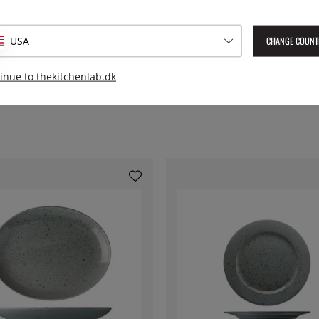
Leverings artikelnummer:
LSR
CHANGE COUNT
USA
EAN:
8590453694939
inue to thekitchenlab.dk