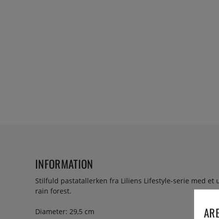
INFORMATION
Stilfuld pastatallerken fra Liliens Lifestyle-serie med e
rain forest.
ARE
Diameter: 29,5 cm