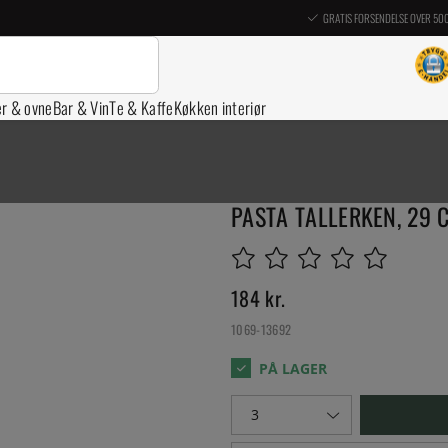
GRATIS FORSENDELSE OVER 50
er & ovne
Bar & Vin
Te & Kaffe
Køkken interiør
PASTA TALLERKEN, 29 C
184
kr.
1069-13692