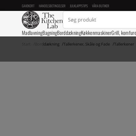
GAVEKORT
HANDELSBETINGELSER
JULKLAPPSTIPS
VÅRA BUTIKER
Madlavning
Bagning
Borddækning
Køkkenmaskiner
Grill, komfur
Start
Borddækning
Tallerkener, Skåle og Fade
Tallerkener