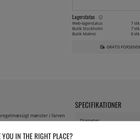
Lagerstatus
Web-lagerstatus
7 stk
Butik Stockholm
7 stk
Butik Malmö
0 stk
GRATIS FORSENDE
SPECIFIKATIONER
t uregelmæssigt mønster i farven
Diameter:
 YOU IN THE RIGHT PLACE?
Serie: