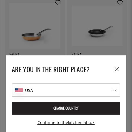
PATINA
PATINA
Mini stegepande i kobber, 10cm -
Belagt stegepande i rustfrit stål,
Patina
Excalibur - Patina - 20 cm
ARE YOU IN THE RIGHT PLACE?
176 kr.
307 kr.
USA
CHANGE COUNTRY
Continue to thekitchenlab.dk