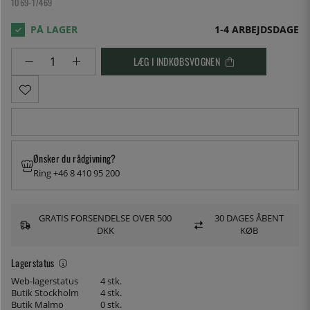
1069-17469
1-4 ARBEJDSDAGE
LÆG I INDKØBSVOGNEN
Ønsker du rådgivning?
Ring +46 8 410 95 200
GRATIS FORSENDELSE OVER 500
30 DAGES ÅBENT
DKK
KØB
Lagerstatus
Web-lagerstatus
4 stk.
Butik Stockholm
4 stk.
Butik Malmö
0 stk.