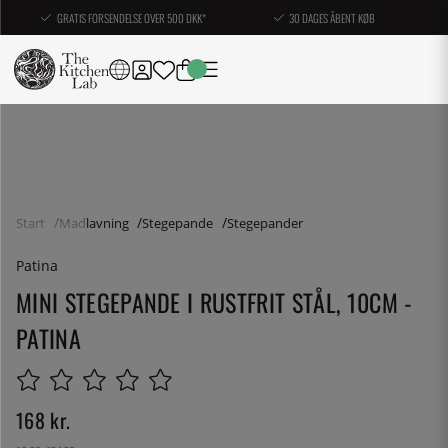
GRATIS FORSENDELSE OVER 500 DKK*
30 DAGES ÅBENT KØB
Start
Madlavning
Stegepande
Stegepander
Patina
MINI STEGEPANDE I RUSTFRIT STÅL, 10CM -
PATINA
168
kr.