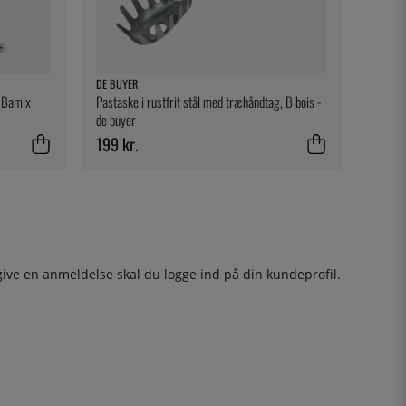
DE BUYER
- Bamix
Pastaske i rustfrit stål med træhåndtag, B bois -
de buyer
199 kr.
give en anmeldelse skal du
logge ind
på din kundeprofil.