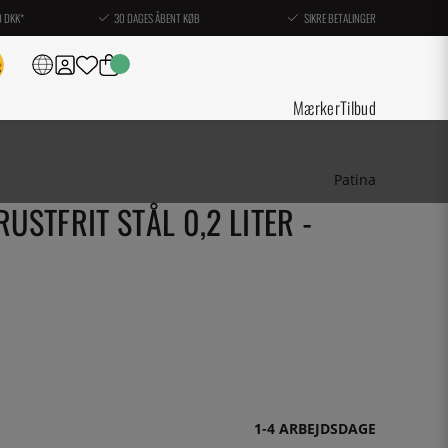
0 DKK*
30 DAGES ÅBENT KØB
SIKRE BETALINGER
Mærker
Tilbud
Patina
RUSTFRIT STÅL 0,2 LITER -
1-4 ARBEJDSDAGE