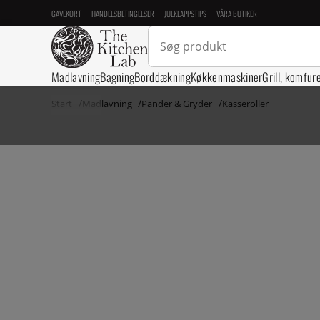
GAVEKORT
HANDELSBETINGELSER
JULKLAPPSTIPS
VÅRA BUTIKER
Madlavning
Bagning
Borddækning
Køkkenmaskiner
Grill, komfur
Start
Madlavning
Pander & Gryder
Kasseroller