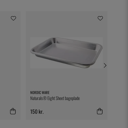
NORDIC WARE
THREE 
Naturals® Eight Sheet bageplade
Fig Lea
150 kr.
17 kr.