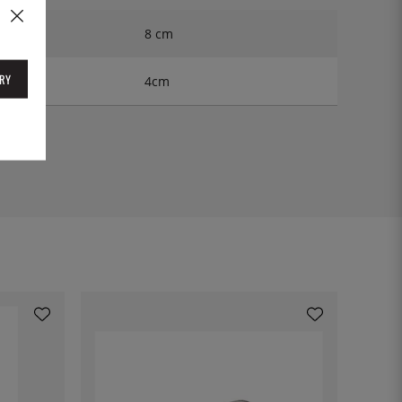
8 cm
RY
4cm
000