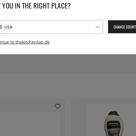
 YOU IN THE RIGHT PLACE?
rit stål). Perfekt, når du vil
Diameter:
 primært er tænkt som et
CHANGE COUNT
USA
Højde:
inue to thekitchenlab.dk
Leverings artikelnummer:
334
EAN:
7350014059048