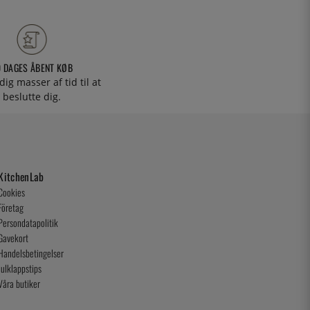
0 DAGES ÅBENT KØB
 dig masser af tid til at
beslutte dig.
KitchenLab
Cookies
Företag
Persondatapolitik
Gavekort
Handelsbetingelser
Julklappstips
Våra butiker