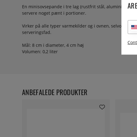
ARE
En minisovsepande i tre lag (rustfrit stål, aluminium, rustf
servere noget pænt i portioner.
Virker på alle typer varmekilder og i ovnen, selvom den
serveringsfad.
Cont
Mål: 8 cm i diameter, 4 cm høj
Volumen: 0,2 liter
ANBEFALEDE PRODUKTER