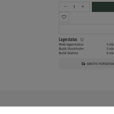
Lagerstatus
Web-lagerstatus
5 stk
Butik Stockholm
5 stk
Butik Malmö
0 stk
GRATIS FORSENDE
SPECIFIKATIONER