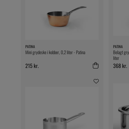
PATINA
PATINA
Mini grydeske i kobber, 0,2 liter - Patina
Belagt gryd
liter
215 kr.
368 kr.