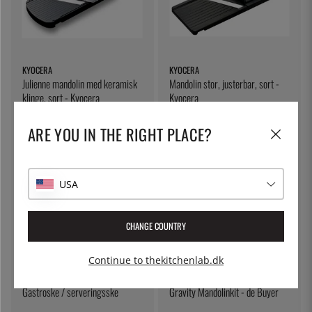
KYOCERA
KYOCERA
Julienne mandolin med keramisk
Mandolin stor, justerbar, sort -
klinge, sort - Kyocera
Kyocera
304 kr.
484 kr.
ARE YOU IN THE RIGHT PLACE?
USA
CHANGE COUNTRY
Continue to thekitchenlab.dk
ÖSTLIN
DE BUYER
Gastroske / serveringsske
Gravity Mandolinkit - de Buyer