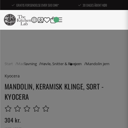
GRATIS FORSENDELSE OVER 500 DKK*
30 DAGES ÅBENT KØB
Start
Madlavning
Høvle, Snitter & Rivejern
Mandolin jern
Kyocera
MANDOLIN, KERAMISK KLINGE, SORT -
KYOCERA
304
kr.