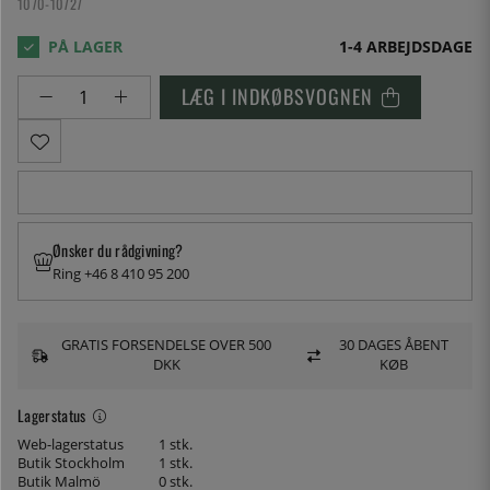
1070-10727
1-4 ARBEJDSDAGE
LÆG I INDKØBSVOGNEN
Ønsker du rådgivning?
Ring +46 8 410 95 200
GRATIS FORSENDELSE OVER 500
30 DAGES ÅBENT
DKK
KØB
Lagerstatus
Web-lagerstatus
1 stk.
Butik Stockholm
1 stk.
Butik Malmö
0 stk.