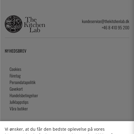
kundeservice@thekitchenlab.dk
+46 8 410 95 200
NYHEDSBREV
Cookies
Företag
Persondatapolitik
Gavekort
Handelsbetingelser
Julklappstips
Våra butiker
Vi ønsker, at du får den bedste oplevelse på vores