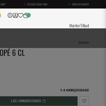
0 DKK*
30 DAGES ÅBENT KØB
SIKRE BETALINGER
Mærker
Tilbud
Stölzle
OPÉ 6 CL
1-4 ARBEJDSDAGE
LÆG I INDKØBSVOGNEN