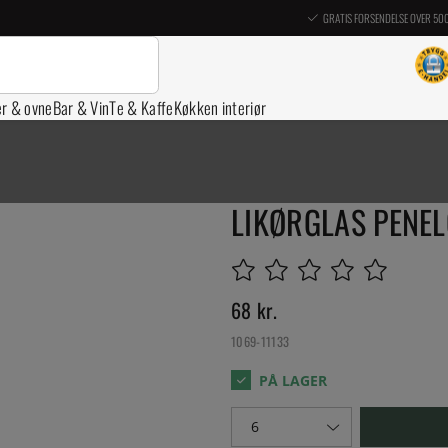
GRATIS FORSENDELSE OVER 50
er & ovne
Bar & Vin
Te & Kaffe
Køkken interiør
LIKØRGLAS PENEL
68
kr.
1069-11133