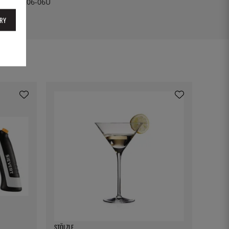
EN00-1206-06U
RY
STÖLZLE