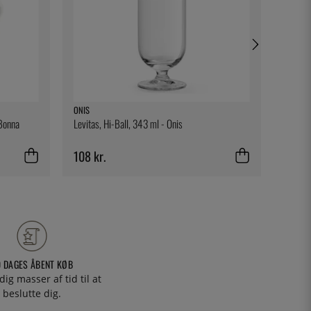
ONIS
FORGE 
 Bonna
Levitas, Hi-Ball, 343 ml - Onis
Kniv og 
Traditi
108 kr.
1 996
0 DAGES ÅBENT KØB
 dig masser af tid til at
beslutte dig.