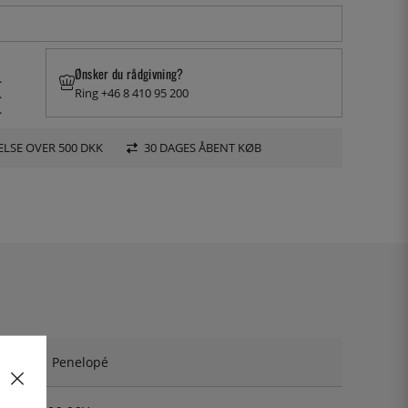
Ønsker du rådgivning?
.
Ring +46 8 410 95 200
.
.
LSE OVER 500 DKK
30 DAGES ÅBENT KØB
Penelopé