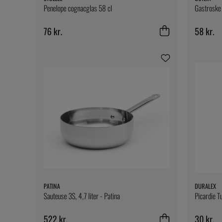
Penelope cognacglas 58 cl
Gastroske 
76 kr.
58 kr.
PATINA
DURALEX
Sauteuse 3S, 4,7 liter - Patina
Picardie T
522 kr.
30 kr.