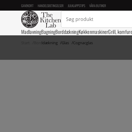
GAVEKORT
HANDELSBETINGELSER
JULKLAPPSTIPS
VÅRA BUTIKER
Madlavning
Bagning
Borddækning
Køkkenmaskiner
Grill, komfur
Start
Borddækning
Glas
Cognacglas