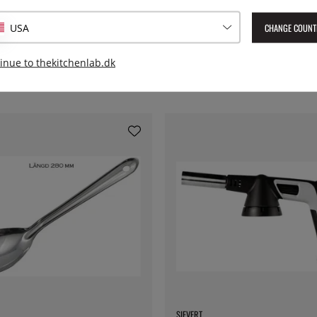
Leverings artikelnummer:
7-P
CHANGE COUNT
USA
inue to thekitchenlab.dk
SIEVERT