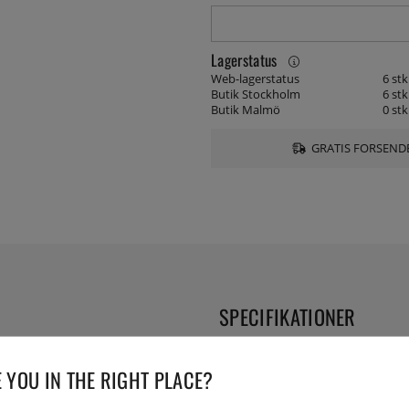
Lagerstatus
Web-lagerstatus
6 stk
Butik Stockholm
6 stk
Butik Malmö
0 stk
GRATIS FORSENDE
SPECIFIKATIONER
Serie:
 YOU IN THE RIGHT PLACE?