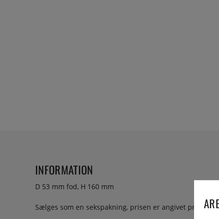
INFORMATION
D 53 mm fod, H 160 mm
ARE
Sælges som en sekspakning, prisen er angivet pr. glas.