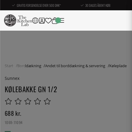
GRATIS FORSENDELSE OVER 500 DKK*
30 DAGES ÅBENT KØB
Start
Borddækning
Andet til borddækning & servering
Køleplade
Sunnex
KØLEBAKKE GN 1/2
688
kr.
1069-11094