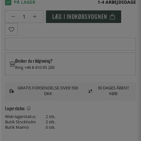
1-4 ARBEJDSDAGE
LÆG I INDKØBSVOGNEN
Ønsker du rådgivning?
Ring +46 8 410 95 200
GRATIS FORSENDELSE OVER 500
30 DAGES ÅBENT
DKK
KØB
Lagerstatus
Web-lagerstatus
2 stk.
Butik Stockholm
2 stk.
Butik Malmö
0 stk.