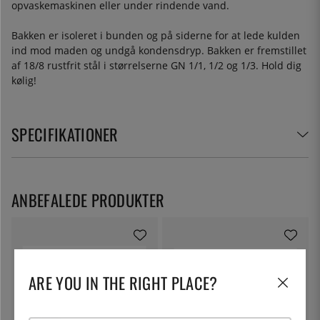
opvaskemaskinen eller under rindende vand.
Bakken er isoleret i bunden og på siderne for at lede kulden
ind mod maden og undgå kondensdryp. Bakken er fremstillet
af 18/8 rustfrit stål i størrelserne GN 1/1, 1/2 og 1/3. Hold dig
kølig!
SPECIFIKATIONER
ANBEFALEDE PRODUKTER
ARE YOU IN THE RIGHT PLACE?