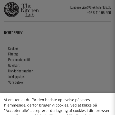
kundeservice@thekitchenlab.dk
+46 8 410 95 200
NYHEDSBREV
Cookies
Företag
Persondatapolitik
Gavekort
Handelsbetingelser
Julklappstips
Våra butiker
Vi ønsker, at du får den bedste oplevelse på vores
2026 KitchenLab AB
hjemmeside, derfor bruger vi cookies. Ved at klikke på
"Accepter alle" accepterer du lagring af cookies i din browser.