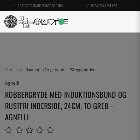
GRATIS FORSENDELSE OVER 500 DKK*
30 DAGES ÅBENT KØB
Start
Madlavning
Stegepande
Stegepander
Agnelli
KOBBERGRYDE MED INDUKTIONSBUND OG
RUSTFRI INDERSIDE, 24CM, TO GREB -
AGNELLI