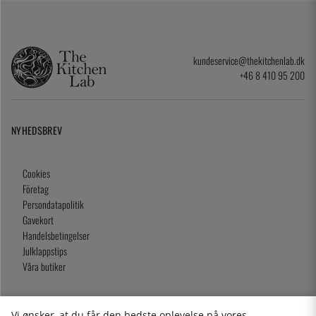
kundeservice@thekitchenlab.dk
+46 8 410 95 200
NYHEDSBREV
Cookies
Företag
Persondatapolitik
Gavekort
Handelsbetingelser
Julklappstips
Våra butiker
Vi ønsker, at du får den bedste oplevelse på vores