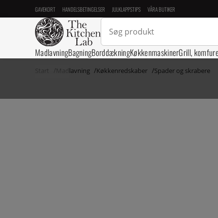
GAVEKORT
HANDELSBETINGELSER
JULKLAPPSTIPS
VÅRA BUTIKER
Madlavning
Bagning
Borddækning
Køkkenmaskiner
Grill, komfur
Start
Madlavning
Køkkenredskaber
Spader og skrabere