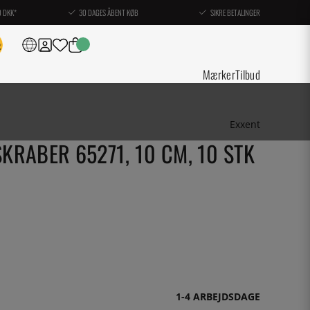
0 DKK*
30 DAGES ÅBENT KØB
SIKRE BETALINGER
Mærker
Tilbud
Exxent
SKRABER 65271, 10 CM, 10 STK
1-4 ARBEJDSDAGE