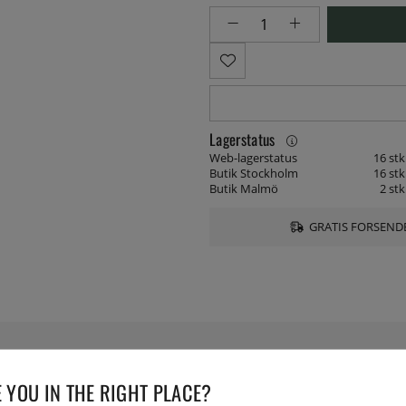
Lagerstatus
Web-lagerstatus
16 stk
Butik Stockholm
16 stk
Butik Malmö
2 stk
GRATIS FORSENDE
 YOU IN THE RIGHT PLACE?
SPECIFIKATIONER