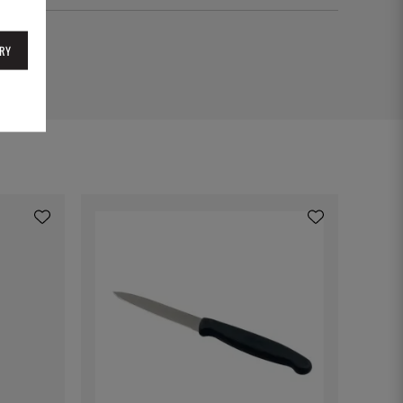
72
RY