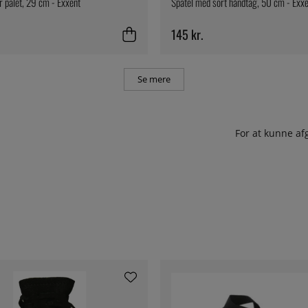
palet, 29 cm - Exxent
Spatel med sort håndtag, 50 cm - Exx
145 kr.
Se mere
For at kunne af