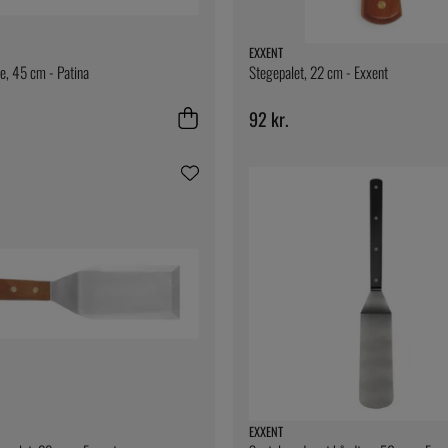
EXXENT
e, 45 cm - Patina
Stegepalet, 22 cm - Exxent
92 kr.
EXXENT