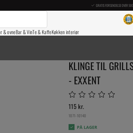
GRATIS FORSENDELSE OVER 50
er & ovne
Bar & Vin
Te & Kaffe
Køkken interiør
KLINGE TIL GRILL
- EXXENT
115
kr.
1071-10140