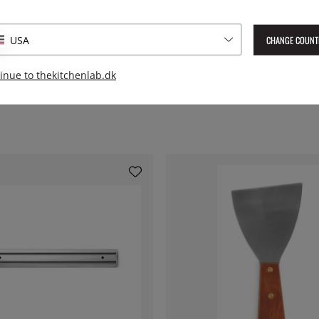
Leverings artikelnummer:
652
CHANGE COUNT
USA
EAN:
7393107652726
inue to thekitchenlab.dk