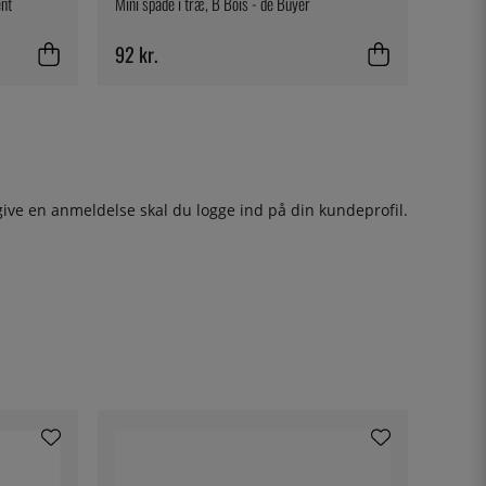
ent
Mini spade i træ, B Bois - de Buyer
92 kr.
give en anmeldelse skal du
logge ind
på din kundeprofil.