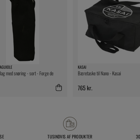
AGUIOLE
KASAI
g med snøring - sort - Forge de
Bæretaske til Nano - Kasai
765 kr.
SE
TUSINDVIS AF PRODUKTER
3