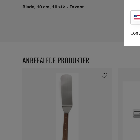
Blade, 10 cm, 10 stk - Exxent
Cont
ANBEFALEDE PRODUKTER