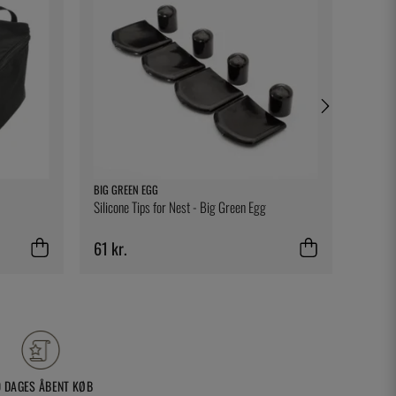
BIG GREEN EGG
KASAI
Silicone Tips for Nest - Big Green Egg
Ekstra 
61 kr.
522 k
0 DAGES ÅBENT KØB