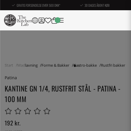
GRATIS FORSENDELSE OVER 500 DKK*
30 DAGES ÅBENT KØB
Start
Madlavning
Forme & Bakker
Gastro-bakke
Rustfri bakker
Patina
KANTINE GN 1/4, RUSTFRIT STÅL - PATINA -
100 MM
192
kr.