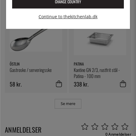
CHANGE COUNTRY
Continue to thekitchenlab.dk
ÖSTLIN
PATINA
Gastroske / serveringsske
Kantine GN 2/3, rustfrit stål -
Patina - 100 mm
58 kr.
338 kr.
Se mere
ANMELDELSER
0 Anmeldelser