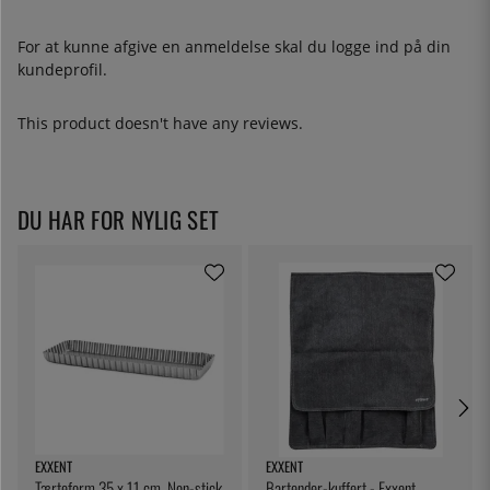
For at kunne afgive en anmeldelse skal du
logge ind
på din
kundeprofil.
This product doesn't have any reviews.
DU HAR FOR NYLIG SET
EXXENT
EXXENT
Tærteform 35 x 11 cm, Non-stick
Bartender-kuffert - Exxent