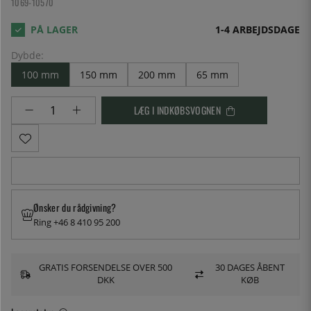
1069-10570
1-4 ARBEJDSDAGE
Dybde:
100 mm
150 mm
200 mm
65 mm
LÆG I INDKØBSVOGNEN
Ønsker du rådgivning?
Ring +46 8 410 95 200
GRATIS FORSENDELSE OVER 500
30 DAGES ÅBENT
DKK
KØB