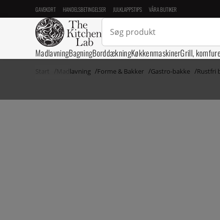
GAVEKORT
HANDELSBETINGELSER
JULKLAPPSTIPS
VÅRA BUTIKER
Madlavning
Bagning
Borddækning
Køkkenmaskiner
Grill, komfur
Start
Madlavning
Forme & Bakker
Gastro-bakke
Rustfri