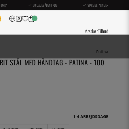
0 DKK*
30 DAGES ÅBENT KØB
SIKRE BETALINGER
Mærker
Tilbud
Patina
RIT STÅL MED HÅNDTAG - PATINA - 100
1-4 ARBEJDSDAGE