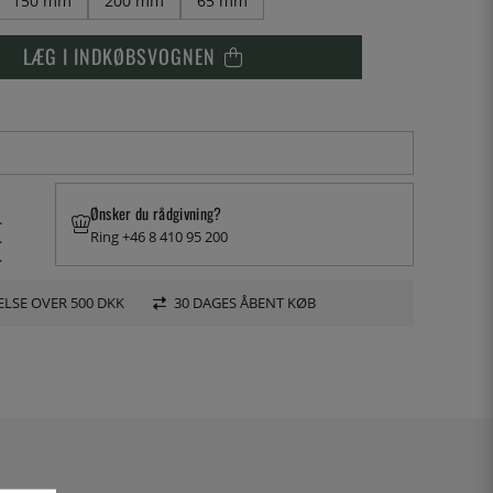
150 mm
200 mm
65 mm
LÆG I INDKØBSVOGNEN
Ønsker du rådgivning?
.
Ring +46 8 410 95 200
.
.
LSE OVER 500 DKK
30 DAGES ÅBENT KØB