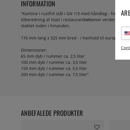
INFORMATION
ARE
"Kantine i rustfrit stål i GN 1/3 med håndtag - forskelli
tilberedning af mad i restaurantkøkkener verden over. Ka
stablet inden i hinanden.
176 mm lang x 325 mm bred - i henhold til europæisk s
Cont
Dimensioner:
65 mm dyb / rummer ca. 2,5 liter
100 mm dyb / rummer ca. 3,5 liter
150 mm dyb / rummer ca. 5,5 liter
200 mm dyb / rummer ca. 7,5 liter"
ANBEFALEDE PRODUKTER