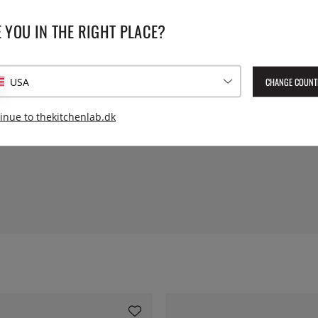
SPECIFIKATIONER
 YOU IN THE RIGHT PLACE?
ge dybder. Anvendes til
Længde:
ntinerne er lavet til at blive
CHANGE COUNT
USA
tandard E631-1
inue to thekitchenlab.dk