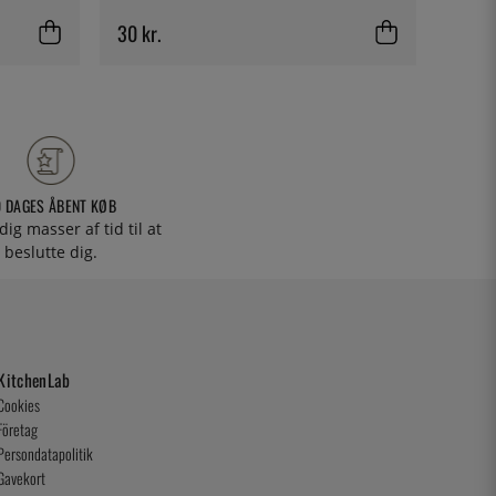
30 kr.
150 k
0 DAGES ÅBENT KØB
 dig masser af tid til at
beslutte dig.
KitchenLab
Cookies
Företag
Persondatapolitik
Gavekort