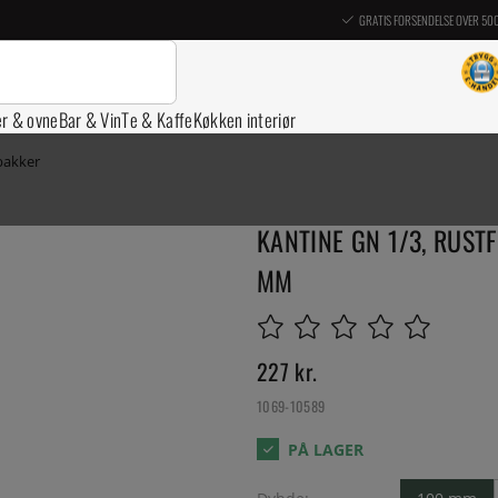
GRATIS FORSENDELSE OVER 50
er & ovne
Bar & Vin
Te & Kaffe
Køkken interiør
 bakker
KANTINE GN 1/3, RUSTF
MM
227
kr.
1069-10589