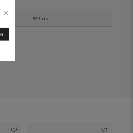
32,5 cm
RY