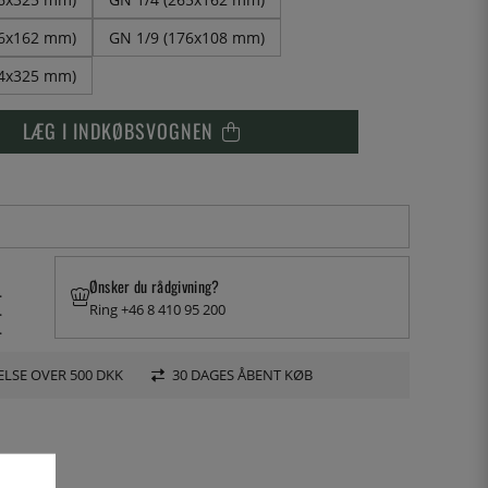
76x162 mm)
GN 1/9 (176x108 mm)
54x325 mm)
LÆG I INDKØBSVOGNEN
Ønsker du rådgivning?
.
Ring +46 8 410 95 200
.
.
LSE OVER 500 DKK
30 DAGES ÅBENT KØB