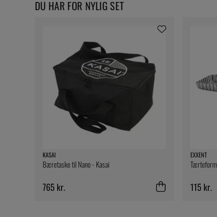
DU HAR FOR NYLIG SET
KASAI
EXXENT
Bæretaske til Nano - Kasai
Tærteform 
765 kr.
115 kr.