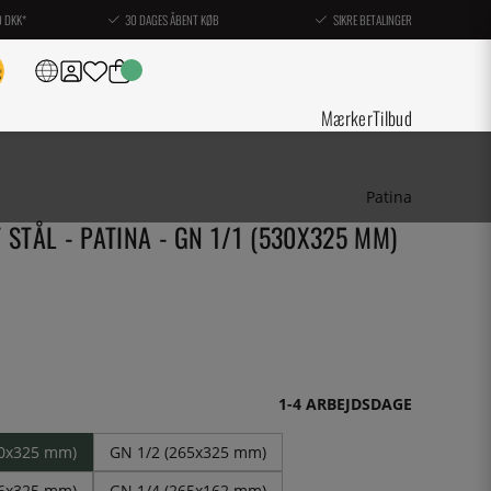
0 DKK*
30 DAGES ÅBENT KØB
SIKRE BETALINGER
Mærker
Tilbud
Patina
 STÅL - PATINA - GN 1/1 (530X325 MM)
1-4 ARBEJDSDAGE
30x325 mm)
GN 1/2 (265x325 mm)
76x325 mm)
GN 1/4 (265x162 mm)