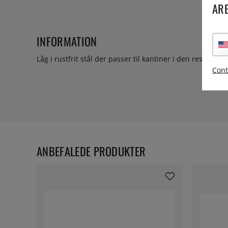
ARE
INFORMATION
Låg i rustfrit stål der passer til kantiner i den respektive
Cont
ANBEFALEDE PRODUKTER