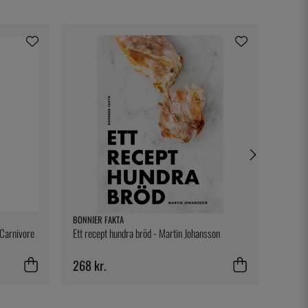
BONNIER FAKTA
GRAY K
 Carnivore
Ett recept hundra bröd - Martin Johansson
Gray Ku
268 kr.
338 k