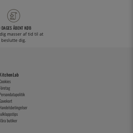
0 DAGES ÅBENT KØB
 dig masser af tid til at
beslutte dig.
KitchenLab
Cookies
Företag
Persondatapolitik
Gavekort
Handelsbetingelser
Julklappstips
Våra butiker