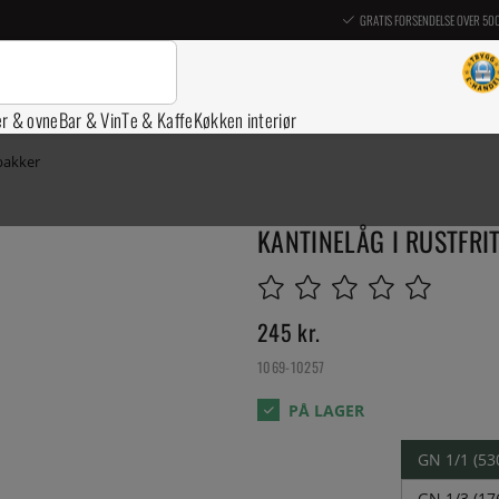
GRATIS FORSENDELSE OVER 50
er & ovne
Bar & Vin
Te & Kaffe
Køkken interiør
 bakker
KANTINELÅG I RUSTFRIT
245
kr.
1069-10257
GN 1/1 (5
GN 1/3 (1