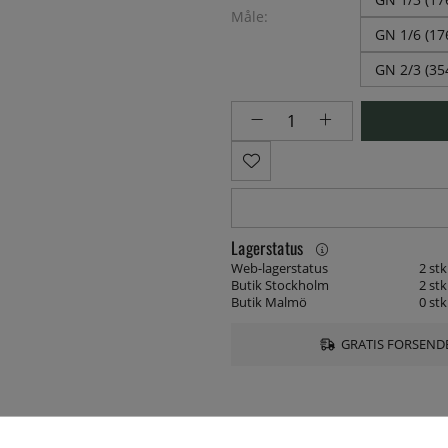
Måle:
GN 1/6 (1
GN 2/3 (3
Lagerstatus
Web-lagerstatus
2 stk
Butik Stockholm
2 stk
Butik Malmö
0 stk
GRATIS FORSENDE