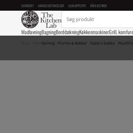
GAVEKORT
HANDELSBETINGELSER
JULKLAPPSTIPS
VÅRA BUTIKER
Madlavning
Bagning
Borddækning
Køkkenmaskiner
Grill, komfur
Start
Madlavning
Forme & Bakker
Gastro-bakke
Rustfri