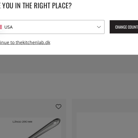
 YOU IN THE RIGHT PLACE?
SPECIFIKATIONER
CHANGE COUNT
USA
 størrelse
Længde:
17,2 
inue to thekitchenlab.dk