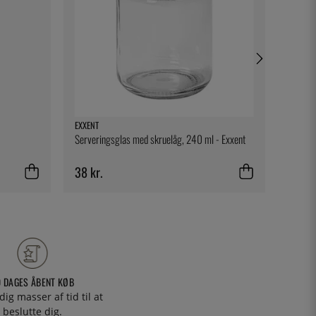
EXXENT
BIG GR
Serveringsglas med skruelåg, 240 ml - Exxent
Silicon
38 kr.
61 kr.
0 DAGES ÅBENT KØB
 dig masser af tid til at
beslutte dig.