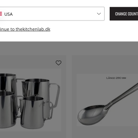
CHANGE COUNT
USA
inue to thekitchenlab.dk