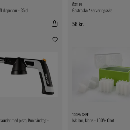
ÖSTLIN
ål dispenser - 35 cl
Gastroske / serveringsske
58 kr.
100% CHEF
rænder med piezo, Kun håndtag -
Iskuber, klaris - 100% Chef