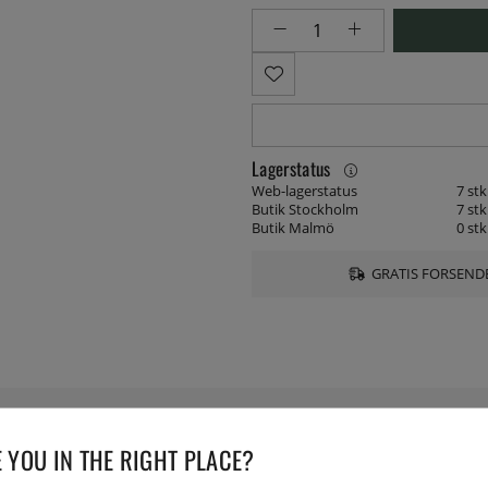
Lagerstatus
Web-lagerstatus
7 stk
Butik Stockholm
7 stk
Butik Malmö
0 stk
GRATIS FORSENDE
 YOU IN THE RIGHT PLACE?