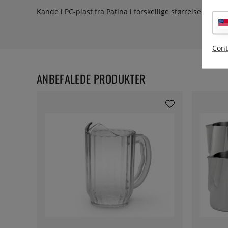
Kande i PC-plast fra Patina i forskellige størrelser.
Cont
ANBEFALEDE PRODUKTER