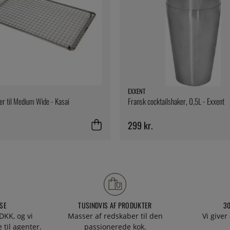
EXXENT
ter til Medium Wide - Kasai
Fransk cocktailshaker, 0,5L - Exxent
299 kr.
SE
TUSINDVIS AF PRODUKTER
3
DKK, og vi
Masser af redskaber til den
Vi giver
 til agenter.
passionerede kok.