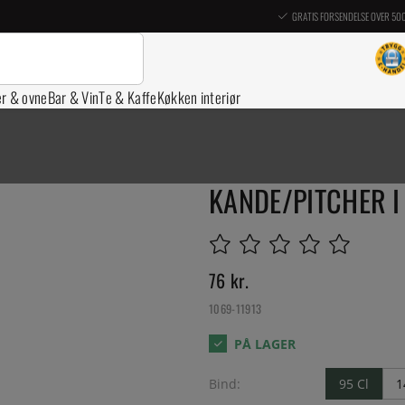
GRATIS FORSENDELSE OVER 50
er & ovne
Bar & Vin
Te & Kaffe
Køkken interiør
KANDE/PITCHER I 
76
kr.
1069-11913
Bind:
95 Cl
1