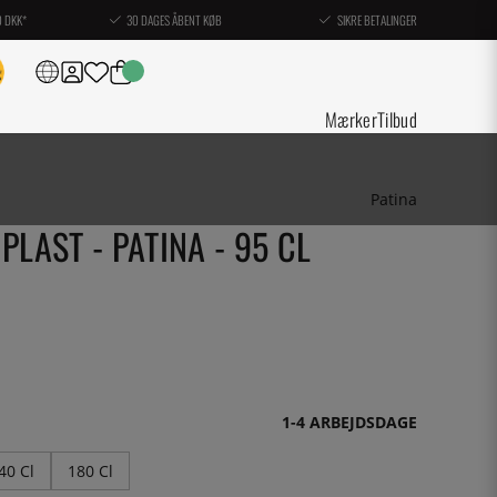
0 DKK*
30 DAGES ÅBENT KØB
SIKRE BETALINGER
Mærker
Tilbud
Patina
PLAST - PATINA - 95 CL
1-4 ARBEJDSDAGE
40 Cl
180 Cl