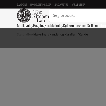
GAVEKORT
HANDELSBETINGELSER
JULKLAPPSTIPS
VÅRA BUTIKER
Madlavning
Bagning
Borddækning
Køkkenmaskiner
Grill, komfur
Start
Borddækning
Kander og Karafler
Kande