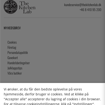
kundeservice@thekitchenlab.dk
+46 8 410 95 200
NYHEDSBREV
Cookies
Företag
Persondatapolitik
Gavekort
Handelsbetingelser
Julklappstips
Våra butiker
Vi ønsker, at du får den bedste oplevelse på vores
2026 KitchenLab AB
hjemmeside, derfor bruger vi cookies. Ved at klikke på
"Accepter alle" accepterer du lagring af cookies i din browser.
For at tilpasse cookieindstillingerne, klik på "Indstillinger".