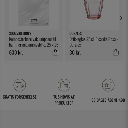
SOUSVIDETOOLS
DURALEX
Komposterbare vakuumposer til
Drikkeglas 25 cl, Picardie Rosa -
kammervakuummaskine, 25 x 25
Duralex
cm, 200-pak - SousVideTools
630 kr.
30 kr.
GRATIS FORSENDELSE
TUSINDVIS AF
30 DAGES ÅBENT KØB
PRODUKTER