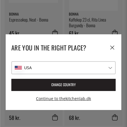
BONNA
BONNA
Espressokop, Neat - Bonna
Kaffekop 23 cl, Rita Linea
Burgundy - Bonna
45 kr.
61 kr.
ARE YOU IN THE RIGHT PLACE?
USA
CHANGE COUNTRY
Continue to thekitchenlab.dk
ÖSTLIN
BONNA
Gastroske / serveringsske
Espressokop, safir, 8 cl - Bonna
58 kr.
68 kr.