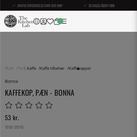
GRATIS FORSENDELSE OVER 500 DKK*
30 DAGES ÅBENT KØB
Start
Te & Kaffe
Kaffe tilbehør
Kaffekopper
Bonna
KAFFEKOP, PÆN - BONNA
53
kr.
1069-29245