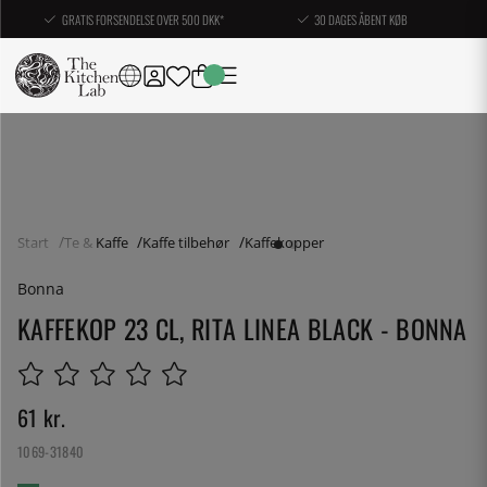
GRATIS FORSENDELSE OVER 500 DKK*
30 DAGES ÅBENT KØB
Start
Te & Kaffe
Kaffe tilbehør
Kaffekopper
Bonna
KAFFEKOP 23 CL, RITA LINEA BLACK - BONNA
61
kr.
1069-31840