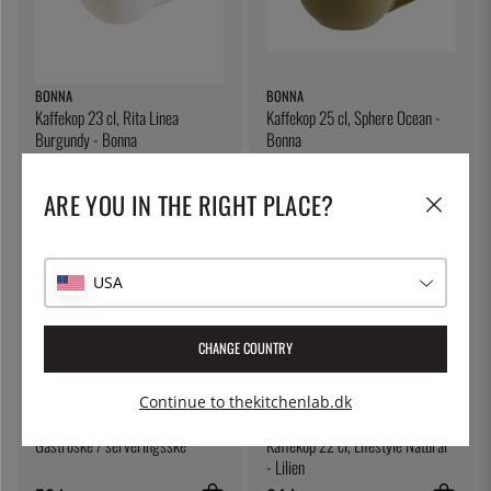
BONNA
BONNA
Kaffekop 23 cl, Rita Linea
Kaffekop 25 cl, Sphere Ocean -
Burgundy - Bonna
Bonna
61 kr.
122 kr.
ARE YOU IN THE RIGHT PLACE?
USA
CHANGE COUNTRY
Continue to thekitchenlab.dk
ÖSTLIN
LILIEN
Gastroske / serveringsske
Kaffekop 22 cl, Lifestyle Natural
- Lilien