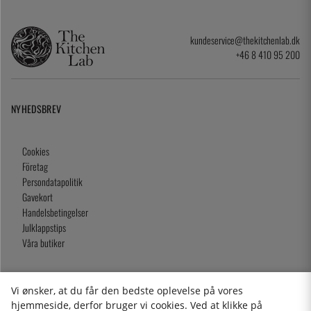
kundeservice@thekitchenlab.dk
+46 8 410 95 200
NYHEDSBREV
Cookies
Företag
Persondatapolitik
Gavekort
Handelsbetingelser
Julklappstips
Våra butiker
Vi ønsker, at du får den bedste oplevelse på vores
2026 KitchenLab AB
hjemmeside, derfor bruger vi cookies. Ved at klikke på