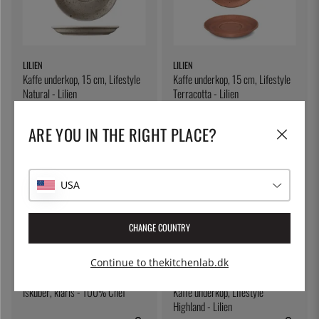
LILIEN
LILIEN
Kaffe underkop, 15 cm, Lifestyle
Kaffe underkop, 15 cm, Lifestyle
Natural - Lilien
Terracotta - Lilien
68 kr.
76 kr.
ARE YOU IN THE RIGHT PLACE?
USA
CHANGE COUNTRY
Continue to thekitchenlab.dk
100% CHEF
LILIEN
Iskuber, klaris - 100% Chef
Kaffe underkop, Lifestyle
Highland - Lilien