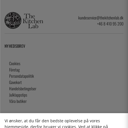
kundeservice@thekitchenlab.dk
+46 8 410 95 200
NYHEDSBREV
Cookies
Företag
Persondatapolitik
Gavekort
Handelsbetingelser
Julklappstips
Våra butiker
Vi ønsker, at du får den bedste oplevelse på vores
2026 KitchenLab AB
hjemmeside, derfor bruger vi cookies. Ved at klikke på