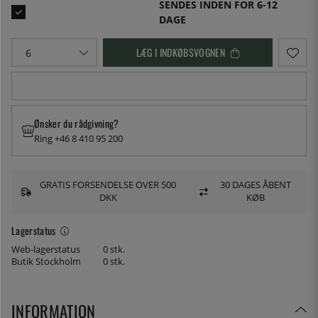
SENDES INDEN FOR 6-12
DAGE
LÆG I INDKØBSVOGNEN
Ønsker du rådgivning?
Ring +46 8 410 95 200
GRATIS FORSENDELSE OVER 500
30 DAGES ÅBENT
DKK
KØB
Lagerstatus
Web-lagerstatus
0 stk.
Butik Stockholm
0 stk.
INFORMATION