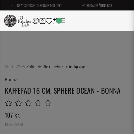
GRATIS FORSENDELSE OVER 500 DKK*
30 DAGES ÅBENT KØB
Start
Te & Kaffe
Kaffe tilbehør
Underkop
Bonna
KAFFEFAD 16 CM, SPHERE OCEAN - BONNA
107
kr.
1069-29280