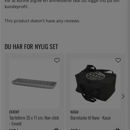
For at kunne afgive en anmeldelse skal du
logge ind
på din
kundeprofil.
This product doesn't have any reviews.
DU HAR FOR NYLIG SET
EXXENT
KASAI
Tærteform 35 x 11 cm, Non-stick
Bæretaske til Nano - Kasai
- Exxent