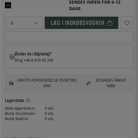
SENDES INDEN FOR 6-12
DAGE
LÆG I INDKØBSVOGNEN
Ønsker du rådgivning?
Ring +46 8 410 95 200
GRATIS FORSENDELSE OVER 500
30 DAGES ÅBENT
DKK
KØB
Lagerstatus
Web-lagerstatus
0 stk.
Butik Stockholm
0 stk.
Butik Malmö
0 stk.