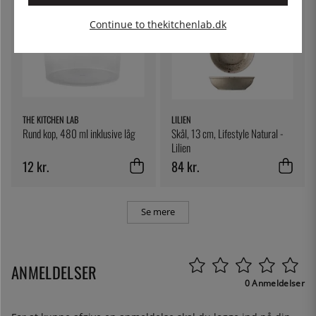
Continue to thekitchenlab.dk
THE KITCHEN LAB
LILIEN
Rund kop, 480 ml inklusive låg
Skål, 13 cm, Lifestyle Natural -
Lilien
12 kr.
84 kr.
Se mere
ANMELDELSER
0 Anmeldelser