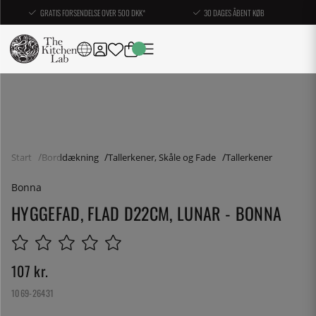
GRATIS FORSENDELSE OVER 500 DKK*
30 DAGES ÅBENT KØB
Start
Borddækning
Tallerkener, Skåle og Fade
Tallerkener
Bonna
HYGGEFAD, FLAD D22CM, LUNAR - BONNA
107
kr.
1069-26431