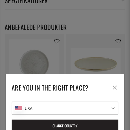
SPECIFIKATIONER
ANBEFALEDE PRODUKTER
ARE YOU IN THE RIGHT PLACE?
BONNA
BONNA
Hyggefad, flad D28cm, Lunar -
Hyggefad, flad D22cm, Sand -
Bonna
Bonna
USA
153 kr.
115 kr.
CHANGE COUNTRY