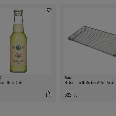
S
KASAI
oda - Three Cents
Ekstra gitter til Medium Wide - Kasai
522 kr.