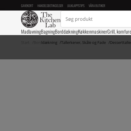
GAVEKORT
HANDELSBETINGELSER
JULKLAPPSTIPS
VÅRA BUTIKER
Madlavning
Bagning
Borddækning
Køkkenmaskiner
Grill, komfur
Start
Borddækning
Tallerkener, Skåle og Fade
Desserttall