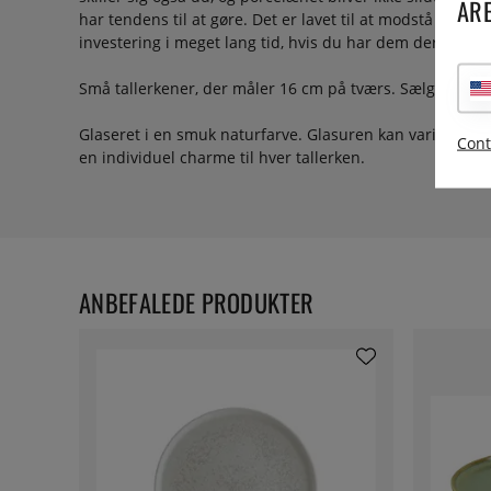
ARE
har tendens til at gøre. Det er lavet til at modstå et res
investering i meget lang tid, hvis du har dem derhjemm
Små tallerkener, der måler 16 cm på tværs. Sælges i hel
Glaseret i en smuk naturfarve. Glasuren kan variere fra t
Cont
en individuel charme til hver tallerken.
ANBEFALEDE PRODUKTER