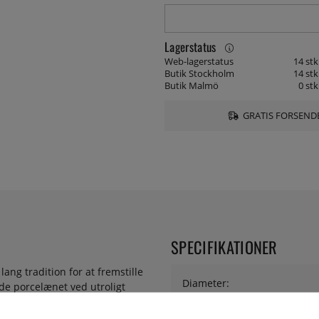
Lagerstatus
Web-lagerstatus
14 stk
Butik Stockholm
14 stk
Butik Malmö
0 stk
GRATIS FORSENDE
SPECIFIKATIONER
ang tradition for at fremstille
Diameter:
de porcelænet ved utroligt
n og kvalitetsfornemmelsen
deligt, som billigere porcelæn