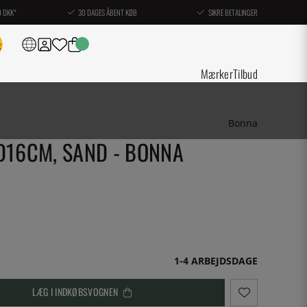
0 DKK*
30 DAGES ÅBENT KØB
SIKRE BETALINGER
Mærker
Tilbud
Bonna
D16CM, SAND - BONNA
1-4 ARBEJDSDAGE
LÆG I INDKØBSVOGNEN