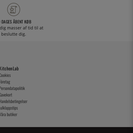
0 DAGES ÅBENT KØB
 dig masser af tid til at
beslutte dig.
KitchenLab
Cookies
Företag
Persondatapolitik
Gavekort
Handelsbetingelser
Julklappstips
Våra butiker