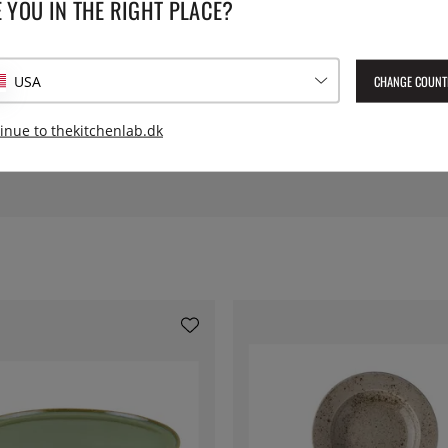
 YOU IN THE RIGHT PLACE?
Serie:
taurantmiljø, og det vil være en
e.
Leverings artikelnummer:
san
EAN:
86977001016364
CHANGE COUNT
e pakker med 12 stk.
USA
allerken til tallerken og giver
inue to thekitchenlab.dk