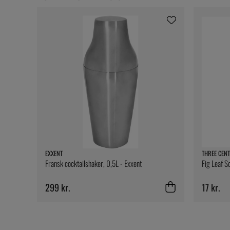
EXXENT
THREE CENT
Fransk cocktailshaker, 0,5L - Exxent
Fig Leaf S
299 kr.
17 kr.