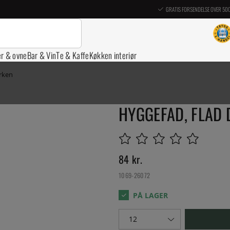
GRATIS FORSENDELSE OVER 50
er & ovne
Bar & Vin
Te & Kaffe
Køkken interiør
erken
HYGGEFAD, FLAD 
84
kr.
1069-26072