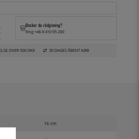
Ønsker du rådgivning?
.
Ring +46 8 410 95 200
.
.
LSE OVER 500 DKK
30 DAGES ÅBENT KØB
16 cm