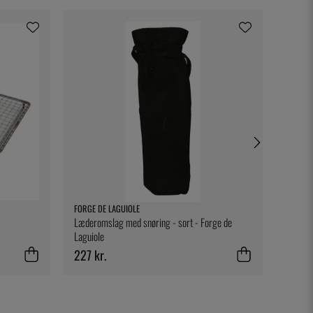
FORGE DE LAGUIOLE
EXXENT
Læderomslag med snøring - sort - Forge de
Springf
Laguiole
227 kr.
115 kr