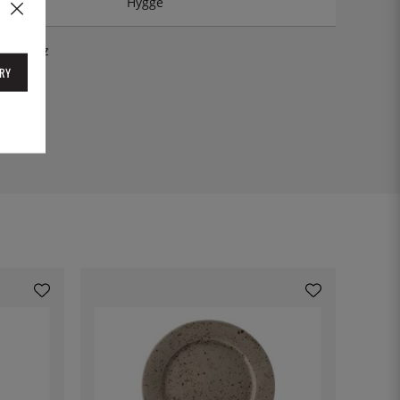
Hygge
hyg16dz
RY