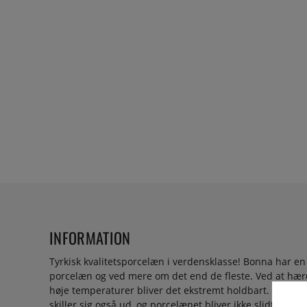
INFORMATION
Tyrkisk kvalitetsporcelæn i verdensklasse! Bonna har en l
porcelæn og ved mere om det end de fleste. Ved at hær
høje temperaturer bliver det ekstremt holdbart. Vægte
skiller sig også ud, og porcelænet bliver ikke slidt og ke