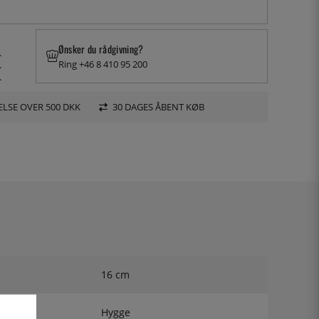
Ønsker du rådgivning?
.
Ring +46 8 410 95 200
.
.
LSE OVER 500 DKK
30 DAGES ÅBENT KØB
16 cm
Hygge