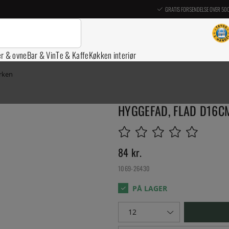
GRATIS FORSENDELSE OVER 50
er & ovne
Bar & Vin
Te & Kaffe
Køkken interiør
erken
HYGGEFAD, FLAD D16C
84
kr.
1069-26430