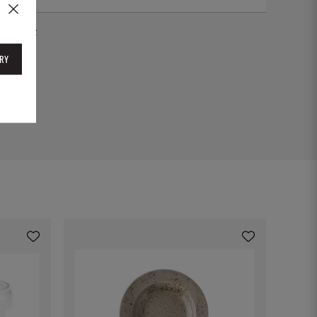
hyg16dz
RY