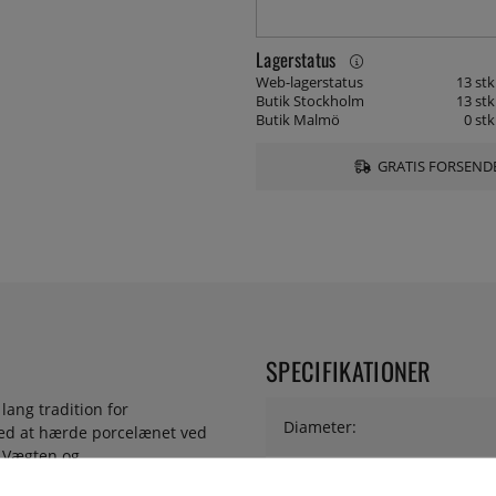
Lagerstatus
Web-lagerstatus
13 stk
Butik Stockholm
13 stk
Butik Malmö
0 stk
GRATIS FORSENDE
SPECIFIKATIONER
lang tradition for
Diameter:
Ved at hærde porcelænet ved
. Vægten og
bliver ikke slidt og kedeligt,
Serie: