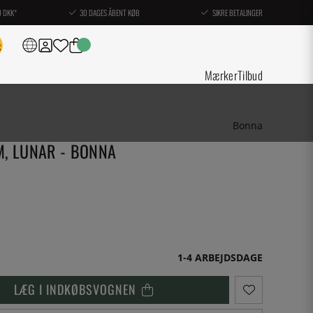
0 DKK*
30 DAGES ÅBENT KØB
SIKRE BETALINGER
Mærker
Tilbud
Bonna
M, LUNAR - BONNA
1-4 ARBEJDSDAGE
LÆG I INDKØBSVOGNEN