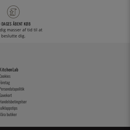
0 DAGES ÅBENT KØB
 dig masser af tid til at
beslutte dig.
KitchenLab
Cookies
Företag
Persondatapolitik
Gavekort
Handelsbetingelser
Julklappstips
Våra butiker