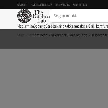
GAVEKORT
HANDELSBETINGELSER
JULKLAPPSTIPS
VÅRA BUTIKER
Madlavning
Bagning
Borddækning
Køkkenmaskiner
Grill, komfur
Start
Borddækning
Tallerkener, Skåle og Fade
Desserttall