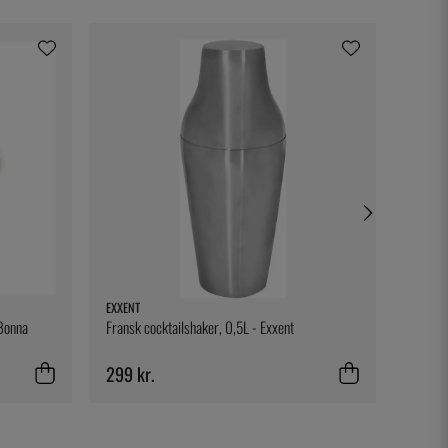
EXXENT
KASAI
 Bonna
Fransk cocktailshaker, 0,5L - Exxent
Ekstra 
299 kr.
522 k