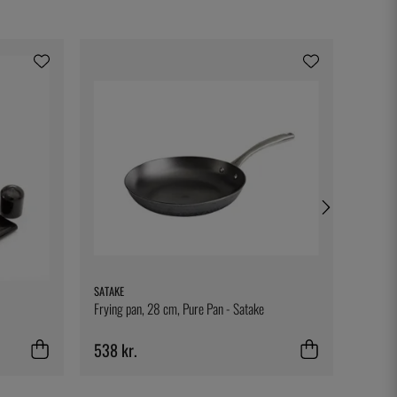
SATAKE
BONNIE
Frying pan, 28 cm, Pure Pan - Satake
Ett rec
538 kr.
272 k