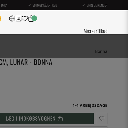
0 DKK*
30 DAGES ÅBENT KØB
SIKRE BETALINGER
Mærker
Tilbud
Bonna
CM, LUNAR - BONNA
1-4 ARBEJDSDAGE
LÆG I INDKØBSVOGNEN