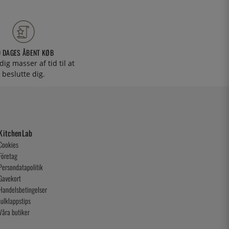
0 DAGES ÅBENT KØB
 dig masser af tid til at
beslutte dig.
KitchenLab
Cookies
Företag
Persondatapolitik
Gavekort
Handelsbetingelser
Julklappstips
Våra butiker