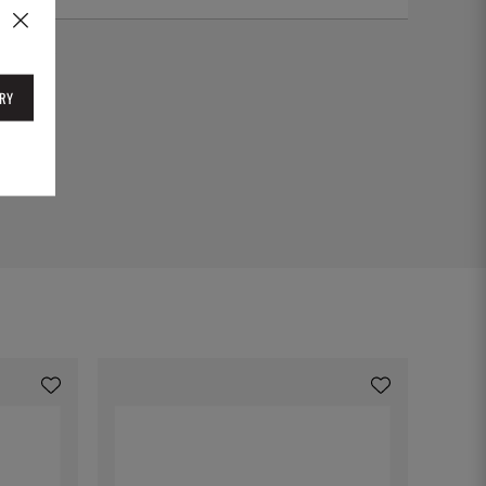
hyg25ck
RY