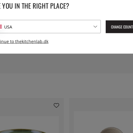
t til at kunne holde til et
 YOU IN THE RIGHT PLACE?
tid, hvis du har dem
Leverings artikelnummer:
lun
EAN:
86977000892242
CHANGE COUNT
i diameter og rummer ca. 1,3
USA
inue to thekitchenlab.dk
m månens overflade. Glasuren
uel charme til hver tallerken.