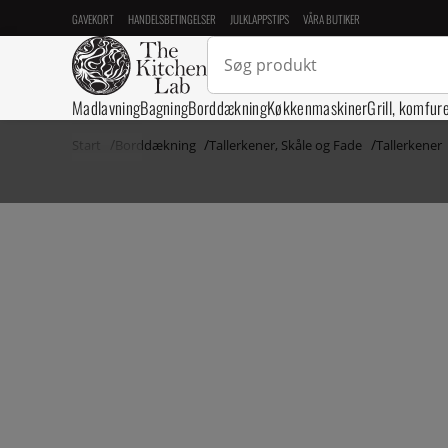
GAVEKORT
HANDELSBETINGELSER
JULKLAPPSTIPS
VÅRA BUTIKER
Madlavning
Bagning
Borddækning
Køkkenmaskiner
Grill, komfur
Start
Borddækning
Tallerkener, Skåle og Fade
Tallerkener