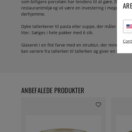
som billigere porcelæn har tendens til at gøre. De er lave
ARE
restaurantmiljø og vil være en investering i meget lang 
derhjemme.
Dybe tallerkener til pasta eller suppe, der måler 25 cm 
liter. Sælges i hele pakker med 6 stk.
Cont
Glaseret i en flot farve med en struktur, der minder o
kan variere fra tallerken til tallerken og giver en individ
ANBEFALEDE PRODUKTER