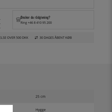
Ønsker du rådgivning?
.
Ring +46 8 410 95 200
.
.
LSE OVER 500 DKK
30 DAGES ÅBENT KØB
25 cm
Hygge