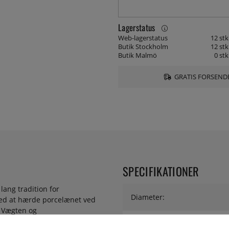
Lagerstatus
Web-lagerstatus
12 stk
Butik Stockholm
12 stk
Butik Malmö
0 stk
GRATIS FORSENDE
SPECIFIKATIONER
lang tradition for
Diameter:
Ved at hærde porcelænet ved
. Vægten og
bliver ikke slidt og kedeligt,
Serie: