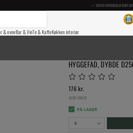
GRATIS FORSENDELSE OVER 50
er & ovne
Bar & Vin
Te & Kaffe
Køkken interiør
HYGGEFAD, DYBDE D25
176
kr.
1069-26433