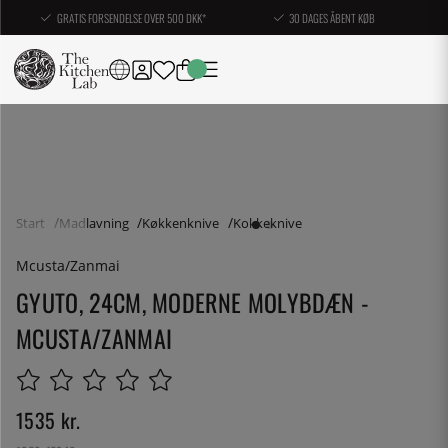
GRATIS FORSENDELSE OVER 500 DKK*
30 DAGES ÅBENT KØB
Start
Madlavning
Køkkenknive
Kokkeknive
Mcusta/Zanmai
GYUTO, 24CM, MODERNE MOLYBDÆN -
MCUSTA/ZANMAI
1535
kr.