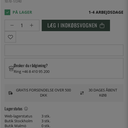
1070-17340
1-4 ARBEJDSDAGE
LÆG I INDKØBSVOGNEN
Ønsker du rådgivning?
Ring +46 8 410 95 200
GRATIS FORSENDELSE OVER 500
30 DAGES ÅBENT
DKK
KØB
Lagerstatus
Web-lagerstatus
3 stk.
Butik Stockholm
3 stk.
Butik Malmö
0 stk.