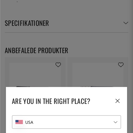
.
SPECIFIKATIONER
ANBEFALEDE PRODUKTER
ARE YOU IN THE RIGHT PLACE?
MCUSTA/ZANMAI
MCUSTA/ZANMAI
USA
Gyuto, 21 cm, moderne
Gyuto, 24cm, Classic Damaskus
molybdæn - Mcusta/Zanmai
Corian - Mcusta/Zanmai