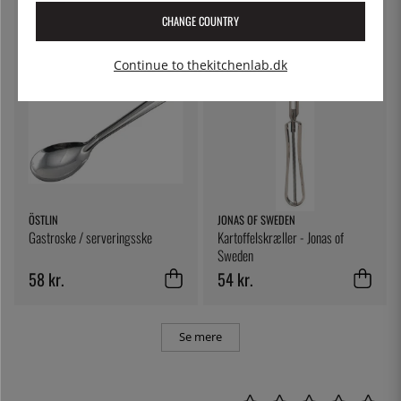
1 227 kr.
2 458 kr.
CHANGE COUNTRY
Continue to thekitchenlab.dk
ÖSTLIN
JONAS OF SWEDEN
Gastroske / serveringsske
Kartoffelskræller - Jonas of
Sweden
58 kr.
54 kr.
Se mere