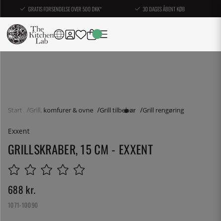
GRATIS FORSENDELSE OVER 500 DKK*
30 DAGES ÅBENT KØB
Start
Grill, komfurer & ovne
Grill tilbehør
Grill rengøring
Exxent
GRILLSKRABER, 15 CM - EXXENT
688
kr.
1071-10090