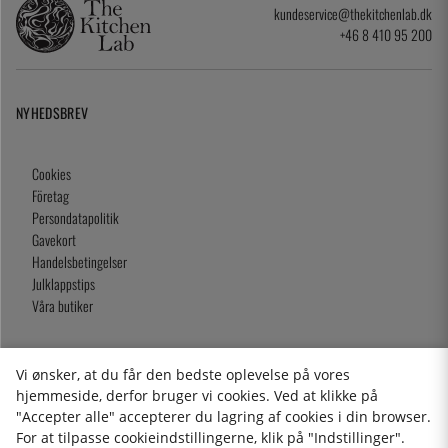
kundeservice@thekitchenlab.dk
+46 8 410 95 200
NYHEDSBREV
Cookies
Företag
Persondatapolitik
Gavekort
Handelsbetingelser
Julklappstips
Våra butiker
Vi ønsker, at du får den bedste oplevelse på vores
2026 KitchenLab AB
hjemmeside, derfor bruger vi cookies. Ved at klikke på
"Accepter alle" accepterer du lagring af cookies i din browser.
For at tilpasse cookieindstillingerne, klik på "Indstillinger".