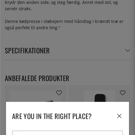
Krydr den anden side, og steg færdig. Anret med ost, og
servér straks.
Denne kødpresse i støbejern med håndtag i brændt træ er
også perfekt til andre ting."
SPECIFIKATIONER
ANBEFALEDE PRODUKTER
ARE YOU IN THE RIGHT PLACE?