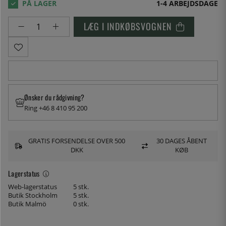
1-4 ARBEJDSDAGE
LÆG I INDKØBSVOGNEN
Ønsker du rådgivning?
Ring +46 8 410 95 200
GRATIS FORSENDELSE OVER 500
30 DAGES ÅBENT
DKK
KØB
Lagerstatus
Web-lagerstatus
5 stk.
Butik Stockholm
5 stk.
Butik Malmö
0 stk.