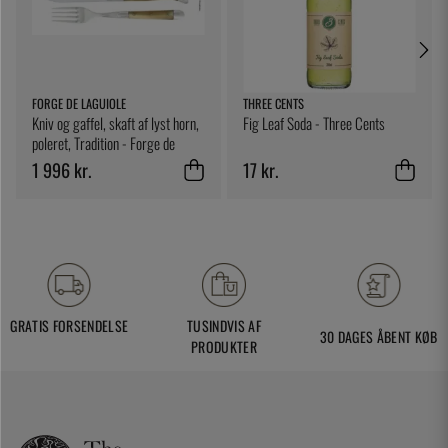
FORGE DE LAGUIOLE
THREE CENTS
Kniv og gaffel, skaft af lyst horn,
Fig Leaf Soda - Three Cents
poleret, Tradition - Forge de
Laguiole
1 996 kr.
17 kr.
GRATIS FORSENDELSE
TUSINDVIS AF
30 DAGES ÅBENT KØB
PRODUKTER