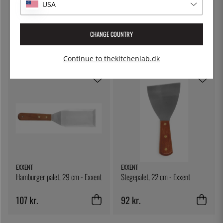
USA
EXXENT
LOOFT
Smashpress til hamburgere,
Etui, Looftlighter - Looft
CHANGE COUNTRY
støbejern - Exxent
381 kr.
230 kr.
Continue to thekitchenlab.dk
EXXENT
EXXENT
Hamburger palet, 29 cm - Exxent
Stegepalet, 22 cm - Exxent
107 kr.
92 kr.