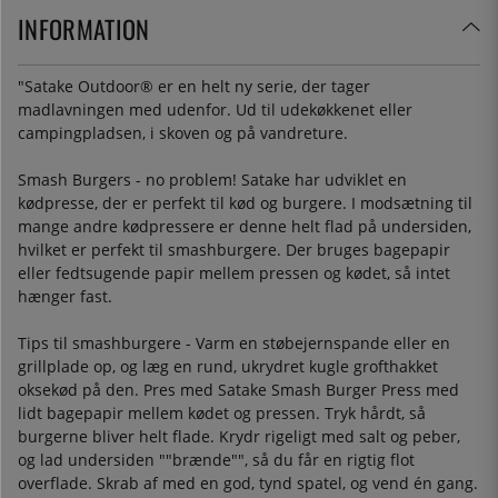
INFORMATION
"Satake Outdoor® er en helt ny serie, der tager
madlavningen med udenfor. Ud til udekøkkenet eller
campingpladsen, i skoven og på vandreture.
Smash Burgers - no problem! Satake har udviklet en
kødpresse, der er perfekt til kød og burgere. I modsætning til
mange andre kødpressere er denne helt flad på undersiden,
hvilket er perfekt til smashburgere. Der bruges bagepapir
eller fedtsugende papir mellem pressen og kødet, så intet
hænger fast.
Tips til smashburgere - Varm en støbejernspande eller en
grillplade op, og læg en rund, ukrydret kugle grofthakket
oksekød på den. Pres med Satake Smash Burger Press med
lidt bagepapir mellem kødet og pressen. Tryk hårdt, så
burgerne bliver helt flade. Krydr rigeligt med salt og peber,
og lad undersiden ""brænde"", så du får en rigtig flot
overflade. Skrab af med en god, tynd spatel, og vend én gang.