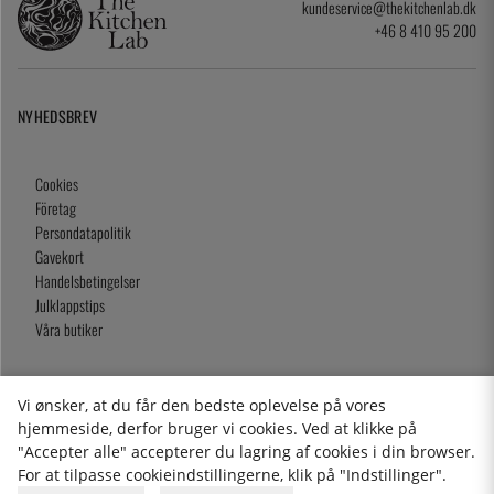
kundeservice@thekitchenlab.dk
+46 8 410 95 200
NYHEDSBREV
Cookies
Företag
Persondatapolitik
Gavekort
Handelsbetingelser
Julklappstips
Våra butiker
Vi ønsker, at du får den bedste oplevelse på vores
2026 KitchenLab AB
hjemmeside, derfor bruger vi cookies. Ved at klikke på
"Accepter alle" accepterer du lagring af cookies i din browser.
For at tilpasse cookieindstillingerne, klik på "Indstillinger".