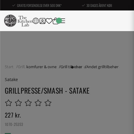
GRATIS FORSENDELSE OVER 500 DKK*
30 DAGES ÅBENT KØB
Start
Grill, komfurer & ovne
Grill tilbehør
Andet grilltilbehør
Satake
GRILLPRESSE/SMASH - SATAKE
227
kr.
1070-25353