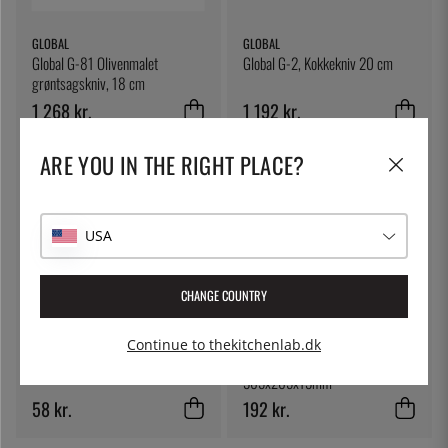
GLOBAL
GLOBAL
Global G-81 Olivenmalet
Global G-2, Kokkekniv 20 cm
grøntsagskniv, 18 cm
1 268 kr.
1 192 kr.
ARE YOU IN THE RIGHT PLACE?
USA
CHANGE COUNTRY
ÖSTLIN
GLOBAL
Continue to thekitchenlab.dk
Gastroske / serveringsske
Globalt skærebræt,
365x265x13mm
58 kr.
192 kr.