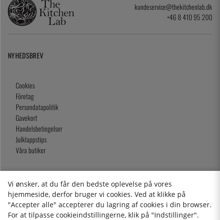
kundeservice@thekitchenlab.dk
+46 8 410 95 200
NYHEDSBREV
Cookies
Företag
Persondatapolitik
Gavekort
Handelsbetingelser
Julklappstips
Våra butiker
Vi ønsker, at du får den bedste oplevelse på vores
2026 KitchenLab AB
hjemmeside, derfor bruger vi cookies. Ved at klikke på
"Accepter alle" accepterer du lagring af cookies i din browser.
For at tilpasse cookieindstillingerne, klik på "Indstillinger".