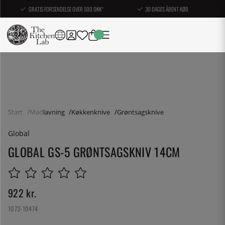
GRATIS FORSENDELSE OVER 500 DKK*
30 DAGES ÅBENT KØB
Start
Madlavning
Køkkenknive
Grøntsagsknive
Global
GLOBAL GS-5 GRØNTSAGSKNIV 14CM
922
kr.
1073-10474