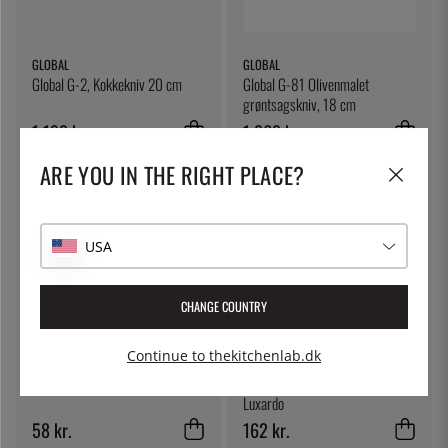
GLOBAL
GLOBAL
Global G-2, Kokkekniv 20 cm
Global G-81 Olivenmalet
grøntsagskniv, 18 cm
1 192 kr.
1 268 kr.
ARE YOU IN THE RIGHT PLACE?
USA
CHANGE COUNTRY
Continue to thekitchenlab.dk
ÖSTLIN
LUXARDO
Gastroske / serveringsske
Maraschino Cherries, 400g -
Luxardo
58 kr.
162 kr.