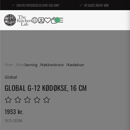
GRATIS FORSENDELSE OVER 500 DKK*
30 DAGES ÅBENT KØB
Start
Madlavning
Køkkenknive
Kødøkser
Global
GLOBAL G-12 KØDØKSE, 16 CM
1953
kr.
1073-10396