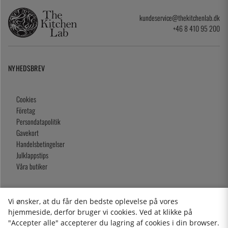
kundeservice@thekitchenlab.dk
+46 8 410 95 200
NYHEDSBREV
Cookies
Företag
Persondatapolitik
Gavekort
Handelsbetingelser
Julklappstips
Våra butiker
Vi ønsker, at du får den bedste oplevelse på vores
2026 KitchenLab AB
hjemmeside, derfor bruger vi cookies. Ved at klikke på
"Accepter alle" accepterer du lagring af cookies i din browser.