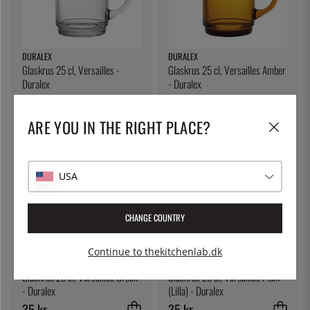
DURALEX
DURALEX
Glaskrus 25 cl, Versailles -
Glaskrus 25 cl, Versailles Amber
Duralex
- Duralex
27 kr.
35 kr.
ARE YOU IN THE RIGHT PLACE?
USA
CHANGE COUNTRY
Continue to thekitchenlab.dk
DURALEX
DURALEX
Glaskrus 25 cl, Versailles Green
Glaskrus 25 cl, Versailles Plum
- Duralex
(Lilla) - Duralex
35 kr.
35 kr.