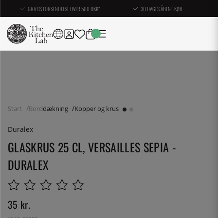
GRATIS FORSENDELSE OVER 500 DKK*
30 DAGES ÅBENT KØB
Start
Borddækning
Kopper og krus
Duralex
GLASKRUS 25 CL, VERSAILLES SEPIA -
DURALEX
35
kr.