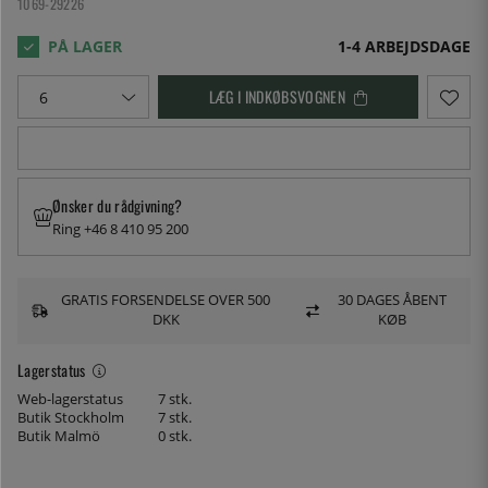
1069-29226
1-4 ARBEJDSDAGE
LÆG I INDKØBSVOGNEN
Ønsker du rådgivning?
Ring +46 8 410 95 200
GRATIS FORSENDELSE OVER 500
30 DAGES ÅBENT
DKK
KØB
Lagerstatus
Web-lagerstatus
7 stk.
Butik Stockholm
7 stk.
Butik Malmö
0 stk.