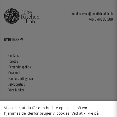
kundeservice@thekitchenlab.dk
+46 8 410 95 200
NYHEDSBREV
Cookies
Företag
Persondatapolitik
Gavekort
Handelsbetingelser
Julklappstips
Våra butiker
Vi ønsker, at du får den bedste oplevelse på vores
2026 KitchenLab AB
hjemmeside, derfor bruger vi cookies. Ved at klikke på